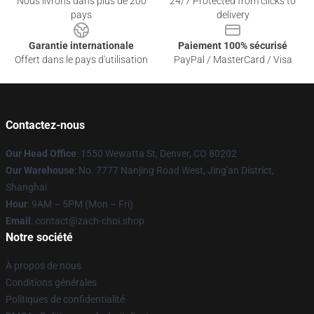
Nous livrons dans plus de 200
24/7 Protected from clicks to
pays
delivery
Garantie internationale
Paiement 100% sécurisé
Offert dans le pays d'utilisation
PayPal / MasterCard / Visa
Contactez-nous
Our Head Office
: 1550 Wewatta St, Denver, CO 80202
Our Warehouse
: No. 7777 Nanjing Road West, Jing'an District,
Shanghai
Hour
: 9AM – 5PM (Mon – Fri)
Email
: contact@zach-choi.shop
Notre société
À propos de nous
Conditions générales
Politiques de confidentialité