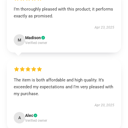
I’m thoroughly pleased with this product; it performs
exactly as promised.
Apr 23, 2025
Madison
M
Verified owner
The item is both affordable and high quality. It’s
exceeded my expectations and I’m very pleased with
my purchase.
Apr 20, 2025
Alec
A
Verified owner