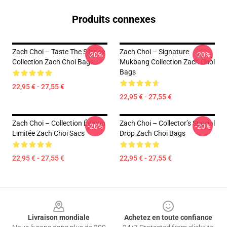
Produits connexes
Zach Choi – Taste The Silence
Zach Choi – Signature
-20%
-20%
Collection Zach Choi Bags
Mukbang Collection Zach Choi
Bags
22,95 € - 27,55 €
22,95 € - 27,55 €
Zach Choi – Collection Édition
Zach Choi – Collector’s Special
-20%
-20%
Limitée Zach Choi Sacs
Drop Zach Choi Bags
22,95 € - 27,55 €
22,95 € - 27,55 €
Footer
Livraison mondiale
Achetez en toute confiance