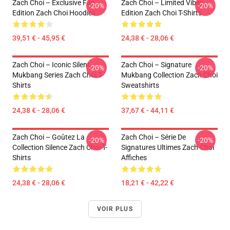
Zach Choi – Exclusive Fan
Zach Choi – Limited Vibes
-20%
-20%
Edition Zach Choi Hoodies
Edition Zach Choi T-Shirts
39,51 € - 45,95 €
24,38 € - 28,06 €
Zach Choi – Iconic Silent
Zach Choi – Signature
-20%
-20%
Mukbang Series Zach Choi T-
Mukbang Collection Zach Choi
Shirts
Sweatshirts
24,38 € - 28,06 €
37,67 € - 44,11 €
Zach Choi – Goûtez La
Zach Choi – Série De
-20%
-20%
Collection Silence Zach Choi T-
Signatures Ultimes Zach Choi
Shirts
Affiches
24,38 € - 28,06 €
18,21 € - 42,22 €
VOIR PLUS