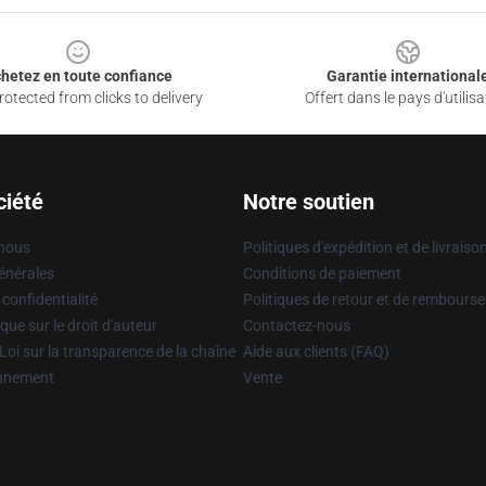
hetez en toute confiance
Garantie international
otected from clicks to delivery
Offert dans le pays d'utilisa
ciété
Notre soutien
 nous
Politiques d'expédition et de livraiso
énérales
Conditions de paiement
 confidentialité
Politiques de retour et de rembours
que sur le droit d'auteur
Contactez-nous
Loi sur la transparence de la chaîne
Aide aux clients (FAQ)
onnement
Vente