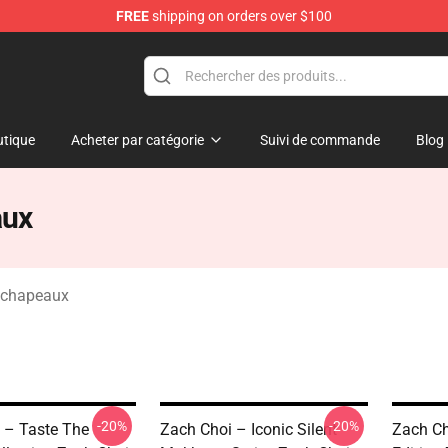
FREE
shipping on orders over $100
e
tique
Acheter par catégorie
Suivi de commande
Blog
aux
 chapeaux
-20%
-20%
 – Taste The
Zach Choi – Iconic Silent
Zach Ch