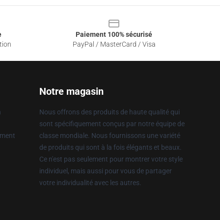
e
Paiement 100% sécurisé
tion
PayPal / MasterCard / Visa
Notre magasin
n
Nous offrons des produits de haute qualité qui
sont spécifiquement conçus par notre équipe de
ement
classe mondiale. Nous fournissons une variété
de produits qui sont à la fois élégants et beaux.
Ce n'est pas seulement pour montrer votre style
individuel, mais aussi pour vous de partager
votre individualité avec les autres.