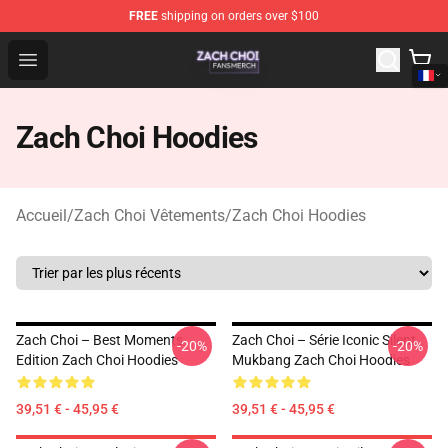
FREE
shipping on orders over $100
Zach Choi Shop - Official Zach Choi Merchandise Store
Open menu
Zach Choi Hoodies
Accueil
/
Zach Choi Vêtements
/
Zach Choi Hoodies
Zach Choi – Best Moments
Zach Choi – Série Iconic Silent
-20%
-20%
Edition Zach Choi Hoodies
Mukbang Zach Choi Hoodies
39,51 € - 45,95 €
39,51 € - 45,95 €