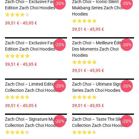
Zach Choi – Exclusive Fan
Zach Choi – Iconic Silent
-20%
-20%
Edition Zach Choi Hoodies
Mukbang Series Zach Choi
Hoodies
39,51 € - 45,95 €
39,51 € - 45,95 €
Zach Choi – Exclusive Fan
Zach Choi – Meilleure Édition
-20%
-20%
Edition Zach Choi Hoodies
Des Moments Zach Choi
Hoodies
39,51 € - 45,95 €
39,51 € - 45,95 €
Zach Choi – Limited Edition
Zach Choi – Ultimate Signature
-20%
-20%
Collection Zach Choi Hoodies
Series Zach Choi Hoodies
39,51 € - 45,95 €
39,51 € - 45,95 €
Zach Choi – Signature Mukbang
Zach Choi – Taste The Silence
-20%
-20%
Collection Zach Choi Hoodies
Collection Zach Choi Hoodies