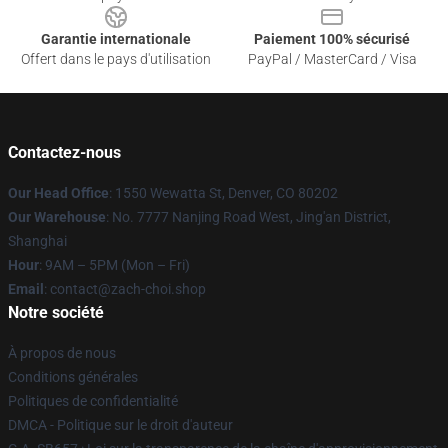
Garantie internationale
Paiement 100% sécurisé
Offert dans le pays d'utilisation
PayPal / MasterCard / Visa
Contactez-nous
Our Head Office
: 1550 Wewatta St, Denver, CO 80202
Our Warehouse
: No. 7777 Nanjing Road West, Jing'an District,
Shanghai
Hour
: 9AM – 5PM (Mon – Fri)
Email
: contact@zach-choi.shop
Notre société
À propos de nous
Conditions générales
Politiques de confidentialité
DMCA - Politique sur le droit d'auteur