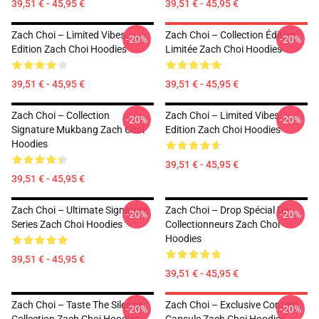
39,51 € - 45,95 €
39,51 € - 45,95 €
Zach Choi – Limited Vibes
Zach Choi – Collection Édition
-20%
-20%
Edition Zach Choi Hoodies
Limitée Zach Choi Hoodies
39,51 € - 45,95 €
39,51 € - 45,95 €
Zach Choi – Collection
Zach Choi – Limited Vibes
-20%
-20%
Signature Mukbang Zach Choi
Edition Zach Choi Hoodies
Hoodies
39,51 € - 45,95 €
39,51 € - 45,95 €
Zach Choi – Ultimate Signature
Zach Choi – Drop Spécial De
-20%
-20%
Series Zach Choi Hoodies
Collectionneurs Zach Choi
Hoodies
39,51 € - 45,95 €
39,51 € - 45,95 €
Zach Choi – Taste The Silence
Zach Choi – Exclusive Content
-20%
-20%