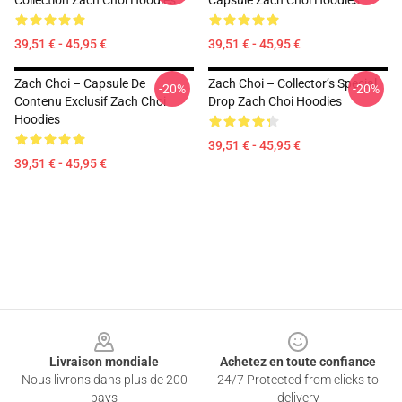
Collection Zach Choi Hoodies
Capsule Zach Choi Hoodies
39,51 € - 45,95 €
39,51 € - 45,95 €
Zach Choi – Capsule De
Zach Choi – Collector’s Special
-20%
-20%
Contenu Exclusif Zach Choi
Drop Zach Choi Hoodies
Hoodies
39,51 € - 45,95 €
39,51 € - 45,95 €
Footer
Livraison mondiale
Achetez en toute confiance
Nous livrons dans plus de 200
24/7 Protected from clicks to
pays
delivery