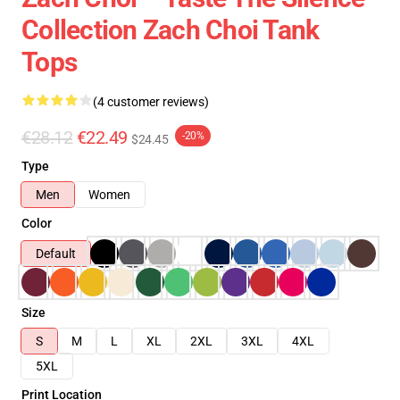
Collection Zach Choi Tank
Tops
(4 customer reviews)
€28.12
€22.49
-20%
$24.45
Type
Men
Women
Color
Default
Size
S
M
L
XL
2XL
3XL
4XL
5XL
Print Location