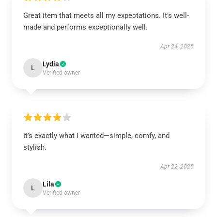
Great item that meets all my expectations. It’s well-
made and performs exceptionally well.
Apr 24, 2025
Lydia
L
Verified owner
It’s exactly what I wanted—simple, comfy, and
stylish.
Apr 22, 2025
Lila
L
Verified owner