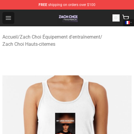
FREE
shipping on orders over $100
Zach Choi Shop - Official Zach Choi Merchandise Store
Open menu
Accueil
/
Zach Choi Équipement d'entraînement
/
Zach Choi Hauts-citernes