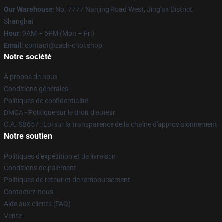
Our Warehouse
: No. 7777 Nanjing Road West, Jing'an District,
Shanghai
Hour
: 9AM – 5PM (Mon – Fri)
Email
: contact@zach-choi.shop
Notre société
À propos de nous
Conditions générales
Politiques de confidentialité
DMCA - Politique sur le droit d'auteur
C.A. SB657 : Loi sur la transparence de la chaîne d'approvisionnement
Notre soutien
Politiques d'expédition et de livraison
Conditions de paiement
Politiques de retour et de remboursement
Contactez-nous
Aide aux clients (FAQ)
Vente