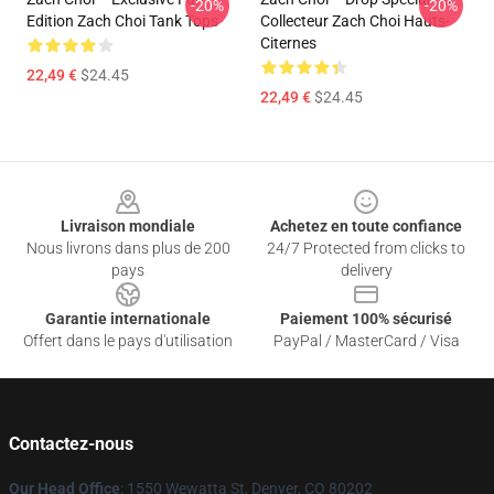
-20%
-20%
Edition Zach Choi Tank Tops
Collecteur Zach Choi Hauts-
Citernes
22,49 €
$24.45
22,49 €
$24.45
Footer
Livraison mondiale
Achetez en toute confiance
Nous livrons dans plus de 200
24/7 Protected from clicks to
pays
delivery
Garantie internationale
Paiement 100% sécurisé
Offert dans le pays d'utilisation
PayPal / MasterCard / Visa
Contactez-nous
Our Head Office
: 1550 Wewatta St, Denver, CO 80202