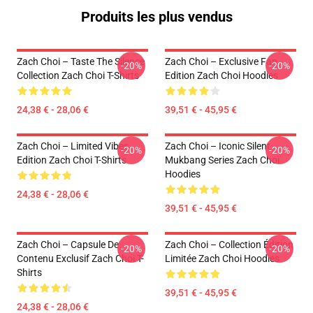
Produits les plus vendus
Zach Choi – Taste The Silence
Zach Choi – Exclusive Fan
-20%
-20%
Collection Zach Choi T-Shirts
Edition Zach Choi Hoodies
24,38 € - 28,06 €
39,51 € - 45,95 €
Zach Choi – Limited Vibes
Zach Choi – Iconic Silent
-20%
-20%
Edition Zach Choi T-Shirts
Mukbang Series Zach Choi
Hoodies
24,38 € - 28,06 €
39,51 € - 45,95 €
Zach Choi – Capsule De
Zach Choi – Collection Édition
-20%
-20%
Contenu Exclusif Zach Choi T-
Limitée Zach Choi Hoodies
Shirts
39,51 € - 45,95 €
24,38 € - 28,06 €