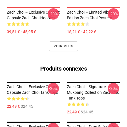
Zach Choi – Exclusive Content
Zach Choi – Limited Vibes
-20%
-20%
Capsule Zach Choi Hoodies
Edition Zach Choi Posters
39,51 € - 45,95 €
18,21 € - 42,22 €
VOIR PLUS
Produits connexes
Zach Choi – Exclusive Content
Zach Choi – Signature
-20%
-20%
Capsule Zach Choi Tank Tops
Mukbang Collection Zach Choi
Tank Tops
22,49 €
$24.45
22,49 €
$24.45
Zach Choi – Exclusive Fan
Zach Choi – Drop Spécial Du