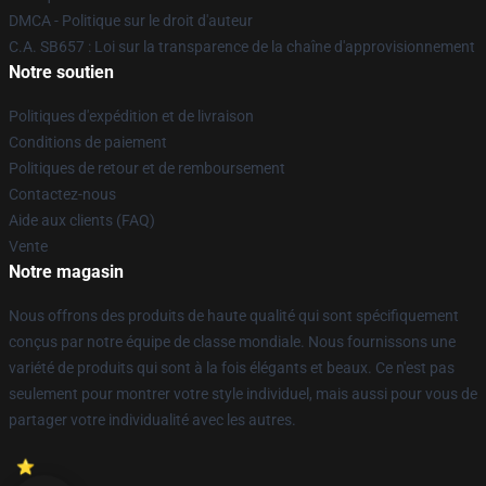
DMCA - Politique sur le droit d'auteur
C.A. SB657 : Loi sur la transparence de la chaîne d'approvisionnement
Notre soutien
Politiques d'expédition et de livraison
Conditions de paiement
Politiques de retour et de remboursement
Contactez-nous
Aide aux clients (FAQ)
Vente
Notre magasin
Nous offrons des produits de haute qualité qui sont spécifiquement
conçus par notre équipe de classe mondiale. Nous fournissons une
variété de produits qui sont à la fois élégants et beaux. Ce n'est pas
seulement pour montrer votre style individuel, mais aussi pour vous de
partager votre individualité avec les autres.