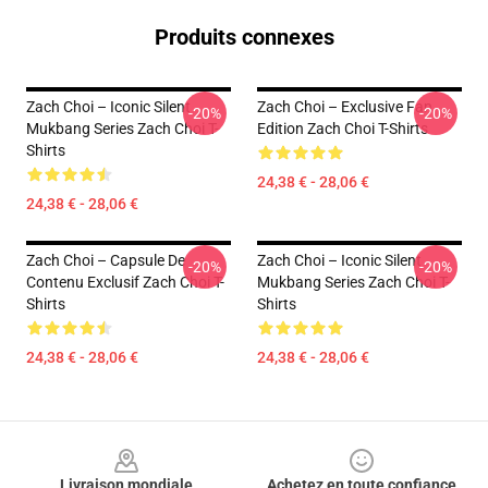
Produits connexes
Zach Choi – Iconic Silent
Zach Choi – Exclusive Fan
-20%
-20%
Mukbang Series Zach Choi T-
Edition Zach Choi T-Shirts
Shirts
24,38 € - 28,06 €
24,38 € - 28,06 €
Zach Choi – Capsule De
Zach Choi – Iconic Silent
-20%
-20%
Contenu Exclusif Zach Choi T-
Mukbang Series Zach Choi T-
Shirts
Shirts
24,38 € - 28,06 €
24,38 € - 28,06 €
Footer
Livraison mondiale
Achetez en toute confiance