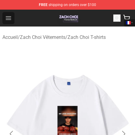
FREE
shipping on orders over $100
Zach Choi Shop - Official Zach Choi Merchandise Store
Open menu
Accueil
/
Zach Choi Vêtements
/
Zach Choi T-shirts