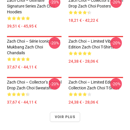
Zach Choi – Ultimate
Zach Choi – Collector’s Special
-20%
-20%
Signature Series Zach Choi
Drop Zach Choi Posters
Hoodies
18,21 € - 42,22 €
39,51 € - 45,95 €
Zach Choi – Série Iconic Silent
Zach Choi – Limited Vibes
-20%
-20%
Mukbang Zach Choi
Edition Zach Choi T-Shirts
Chandails
24,38 € - 28,06 €
37,67 € - 44,11 €
Zach Choi – Collector’s Special
Zach Choi – Limited Edition
-20%
-20%
Drop Zach Choi Sweatshirts
Collection Zach Choi T-Shirts
37,67 € - 44,11 €
24,38 € - 28,06 €
VOIR PLUS