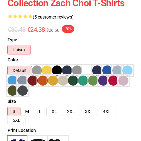
Collection Zach Choi T-Shirts
(5 customer reviews)
€30.48
€24.38
-20%
$26.50
Type
Unisex
Color
Default
Size
S
M
L
XL
2XL
3XL
4XL
5XL
Print Location