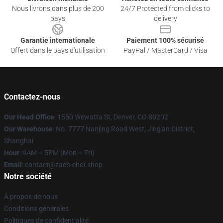
Nous livrons dans plus de 200
24/7 Protected from clicks to
pays
delivery
Garantie internationale
Paiement 100% sécurisé
Offert dans le pays d'utilisation
PayPal / MasterCard / Visa
Contactez-nous
Our Head Office
: 1550 Wewatta St, Denver, CO 80202
Our Warehouse
: No. 7777 Nanjing Road West, Jing'an District,
Shanghai
Hour
: 9AM – 5PM (Mon – Fri)
Email
: contact@zach-choi.shop
Notre société
À propos de nous
Conditions générales
Politiques de confidentialité