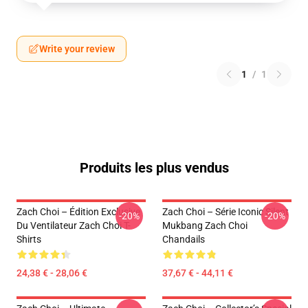
Write your review
1
/
1
Produits les plus vendus
Zach Choi – Édition Exclusive
Zach Choi – Série Iconic Silent
-20%
-20%
Du Ventilateur Zach Choi T-
Mukbang Zach Choi
Shirts
Chandails
24,38 € - 28,06 €
37,67 € - 44,11 €