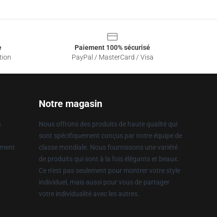
e
Paiement 100% sécurisé
tion
PayPal / MasterCard / Visa
Notre magasin
n
Nous offrons des produits de haute qualité qui
sont spécifiquement conçus par notre équipe de
ement
classe mondiale. Nous fournissons une variété
de produits qui sont à la fois élégants et beaux.
Ce n'est pas seulement pour montrer votre style
individuel, mais aussi pour vous de partager
votre individualité avec les autres.