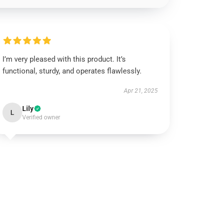
I’m very pleased with this product. It’s
functional, sturdy, and operates flawlessly.
Apr 21, 2025
Lily
L
Verified owner