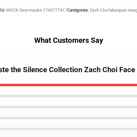
KU
:
MOCK-face-masks-1745777417
Catégories
:
Zach Choi Masques visa
What Customers Say
ste the Silence Collection Zach Choi Fac