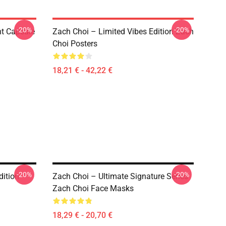
-20%
-20%
nt Capsule
Zach Choi – Limited Vibes Edition Zach
Choi Posters
18,21 € - 42,22 €
-20%
-20%
ition
Zach Choi – Ultimate Signature Series
Zach Choi Face Masks
18,29 € - 20,70 €