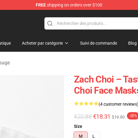
FREE
shipping on orders over $100
e
tique
Acheter par catégorie
Suivi de commande
Blog
isage
Zach Choi – Tas
Choi Face Mask
(4 customer reviews
€22.88
€18.31
-20%
$19.90
Size
M
L