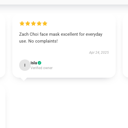
Zach Choi face mask excellent for everyday
use. No complaints!
Apr 24, 2025
Isla
I
Verified owner