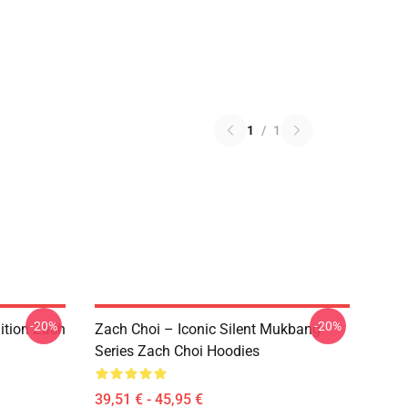
1
/
1
-20%
-20%
ition Zach
Zach Choi – Iconic Silent Mukbang
Series Zach Choi Hoodies
39,51 € - 45,95 €