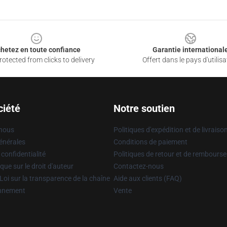
hetez en toute confiance
Garantie international
otected from clicks to delivery
Offert dans le pays d'utilisa
ciété
Notre soutien
 nous
Politiques d'expédition et de livraiso
énérales
Conditions de paiement
 confidentialité
Politiques de retour et de rembours
que sur le droit d'auteur
Contactez-nous
Loi sur la transparence de la chaîne
Aide aux clients (FAQ)
onnement
Vente