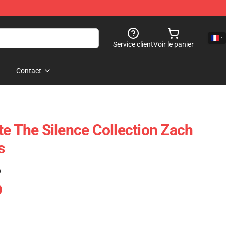
Service client
Voir le panier
Contact
te The Silence Collection Zach
s
)