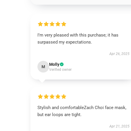
I’m very pleased with this purchase; it has
surpassed my expectations.
Apr 26, 2025
Molly
M
Verified owner
Stylish and comfortableZach Choi face mask,
but ear loops are tight.
Apr 21, 2025