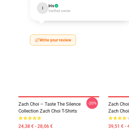
Iris
I
Verified owner
Write your review
-20%
Zach Choi – Taste The Silence
Zach Choi
Collection Zach Choi T-Shirts
Zach Choi
24,38 € - 28,06 €
39,51 € - 