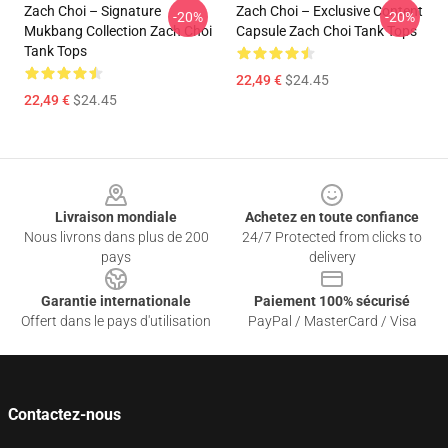
Zach Choi – Signature
Zach Choi – Exclusive Content
-20%
-20%
Mukbang Collection Zach Choi
Capsule Zach Choi Tank Tops
Tank Tops
22,49 €
$24.45
22,49 €
$24.45
Footer
Livraison mondiale
Achetez en toute confiance
Nous livrons dans plus de 200
24/7 Protected from clicks to
pays
delivery
Garantie internationale
Paiement 100% sécurisé
Offert dans le pays d'utilisation
PayPal / MasterCard / Visa
Contactez-nous