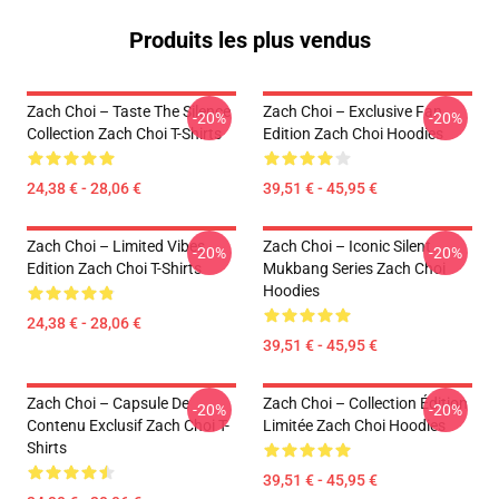
Produits les plus vendus
Zach Choi – Taste The Silence
Zach Choi – Exclusive Fan
-20%
-20%
Collection Zach Choi T-Shirts
Edition Zach Choi Hoodies
24,38 € - 28,06 €
39,51 € - 45,95 €
Zach Choi – Limited Vibes
Zach Choi – Iconic Silent
-20%
-20%
Edition Zach Choi T-Shirts
Mukbang Series Zach Choi
Hoodies
24,38 € - 28,06 €
39,51 € - 45,95 €
Zach Choi – Capsule De
Zach Choi – Collection Édition
-20%
-20%
Contenu Exclusif Zach Choi T-
Limitée Zach Choi Hoodies
Shirts
39,51 € - 45,95 €