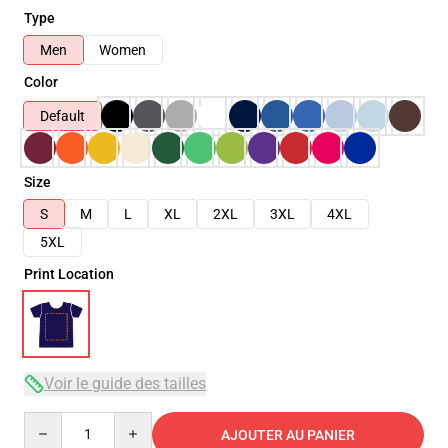
Type
Men
Women
Color
Default
Size
S
M
L
XL
2XL
3XL
4XL
5XL
Print Location
Voir le guide des tailles
Quantity
AJOUTER AU PANIER