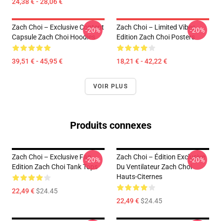
24,38 € - 28,06 €
Zach Choi – Exclusive Content
Zach Choi – Limited Vibes
-20%
-20%
Capsule Zach Choi Hoodies
Edition Zach Choi Posters
39,51 € - 45,95 €
18,21 € - 42,22 €
VOIR PLUS
Produits connexes
Zach Choi – Exclusive Fan
Zach Choi – Édition Exclusive
-20%
-20%
Edition Zach Choi Tank Tops
Du Ventilateur Zach Choi
Hauts-Citernes
22,49 €
$24.45
22,49 €
$24.45