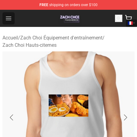
FREE
shipping on orders over $100
Zach Choi Shop - Official Zach Choi Merchandise Store
Open menu
Accueil
/
Zach Choi Équipement d'entraînement
/
Zach Choi Hauts-citernes