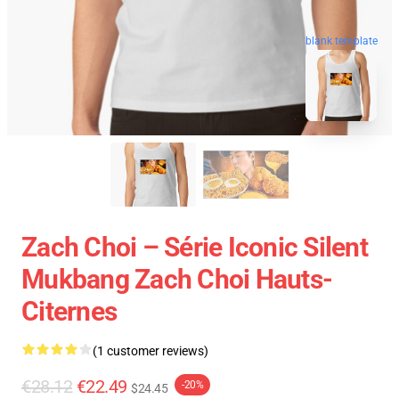
blank template
Zach Choi – Série Iconic Silent
Mukbang Zach Choi Hauts-
Citernes
(1 customer reviews)
€28.12
€22.49
-20%
$24.45