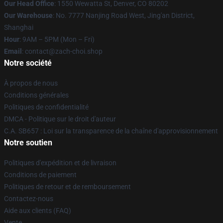
Our Head Office
: 1550 Wewatta St, Denver, CO 80202
Our Warehouse
: No. 7777 Nanjing Road West, Jing'an District,
Shanghai
Hour
: 9AM – 5PM (Mon – Fri)
Email
: contact@zach-choi.shop
Notre société
À propos de nous
Conditions générales
Politiques de confidentialité
DMCA - Politique sur le droit d'auteur
C.A. SB657 : Loi sur la transparence de la chaîne d'approvisionnement
Notre soutien
Politiques d'expédition et de livraison
Conditions de paiement
Politiques de retour et de remboursement
Contactez-nous
Aide aux clients (FAQ)
Vente