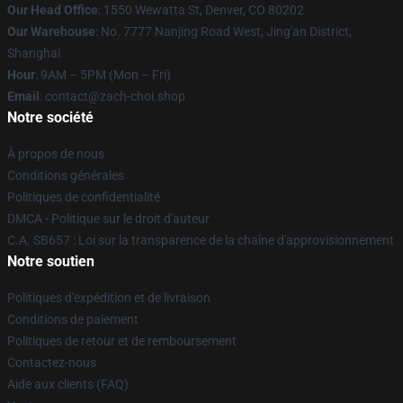
Our Head Office
: 1550 Wewatta St, Denver, CO 80202
Our Warehouse
: No. 7777 Nanjing Road West, Jing'an District,
Shanghai
Hour
: 9AM – 5PM (Mon – Fri)
Email
: contact@zach-choi.shop
Notre société
À propos de nous
Conditions générales
Politiques de confidentialité
DMCA - Politique sur le droit d'auteur
C.A. SB657 : Loi sur la transparence de la chaîne d'approvisionnement
Notre soutien
Politiques d'expédition et de livraison
Conditions de paiement
Politiques de retour et de remboursement
Contactez-nous
Aide aux clients (FAQ)