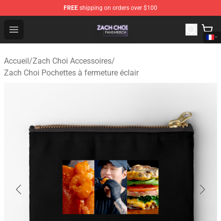
FREE
shipping on orders over $100
Zach Choi Shop - Official Zach Choi Merchandise Store
Open menu
Accueil
/
Zach Choi Accessoires
/
Zach Choi Pochettes à fermeture éclair