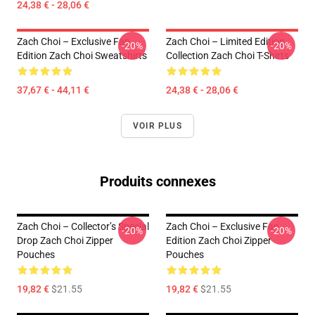
24,38 € - 28,06 €
Zach Choi – Exclusive Fan
Zach Choi – Limited Edition
-20%
-20%
Edition Zach Choi Sweatshirts
Collection Zach Choi T-Shirts
37,67 € - 44,11 €
24,38 € - 28,06 €
VOIR PLUS
Produits connexes
Zach Choi – Collector’s Special
Zach Choi – Exclusive Fan
-20%
-20%
Drop Zach Choi Zipper
Edition Zach Choi Zipper
Pouches
Pouches
19,82 €
$21.55
19,82 €
$21.55