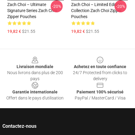
Zach Choi – Ultimate
Zach Choi – Limited Edition
-20%
-20%
Signature Series Zach Choi
Collection Zach Choi Zipper
Zipper Pouches
Pouches
19,82 €
$21.55
19,82 €
$21.55
Footer
Livraison mondiale
Achetez en toute confiance
Nous livrons dans plus de 200
24/7 Protected from clicks to
pays
delivery
Garantie internationale
Paiement 100% sécurisé
Offert dans le pays d'utilisation
PayPal / MasterCard / Visa
Contactez-nous