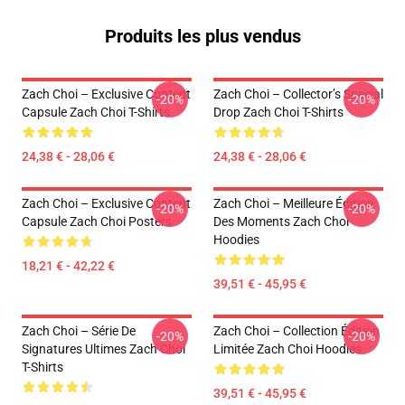
Produits les plus vendus
Zach Choi – Exclusive Content
Zach Choi – Collector’s Special
-20%
-20%
Capsule Zach Choi T-Shirts
Drop Zach Choi T-Shirts
24,38 € - 28,06 €
24,38 € - 28,06 €
Zach Choi – Exclusive Content
Zach Choi – Meilleure Édition
-20%
-20%
Capsule Zach Choi Posters
Des Moments Zach Choi
Hoodies
18,21 € - 42,22 €
39,51 € - 45,95 €
Zach Choi – Série De
Zach Choi – Collection Édition
-20%
-20%
Signatures Ultimes Zach Choi
Limitée Zach Choi Hoodies
T-Shirts
39,51 € - 45,95 €