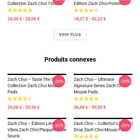
Collection Zach Choi T-Shirts
Edition Zach Choi Posters
24,38 € - 28,06 €
18,21 € - 42,22 €
VOIR PLUS
Produits connexes
Zach Choi – Taste The Silence
Zach Choi – Ultimate
-20%
-20%
Collection Zach Choi Mouse
Signature Series Zach Choi
Pads
Mouse Pads
26,68 € - 50,50 €
26,68 € - 50,50 €
Zach Choi – Édition Limitée
Zach Choi – Collector’s Special
-20%
-20%
Vibes Zach Choi Plaquettes De
Drop Zach Choi Mouse Pads
Souris