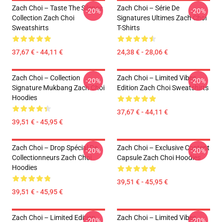
Zach Choi – Taste The Silence
Zach Choi – Série De
-20%
-20%
Collection Zach Choi
Signatures Ultimes Zach Choi
Sweatshirts
T-Shirts
37,67 € - 44,11 €
24,38 € - 28,06 €
Zach Choi – Collection
Zach Choi – Limited Vibes
-20%
-20%
Signature Mukbang Zach Choi
Edition Zach Choi Sweatshirts
Hoodies
37,67 € - 44,11 €
39,51 € - 45,95 €
Zach Choi – Drop Spécial De
Zach Choi – Exclusive Content
-20%
-20%
Collectionneurs Zach Choi
Capsule Zach Choi Hoodies
Hoodies
39,51 € - 45,95 €
39,51 € - 45,95 €
Zach Choi – Limited Edition
Zach Choi – Limited Vibes
-20%
-20%