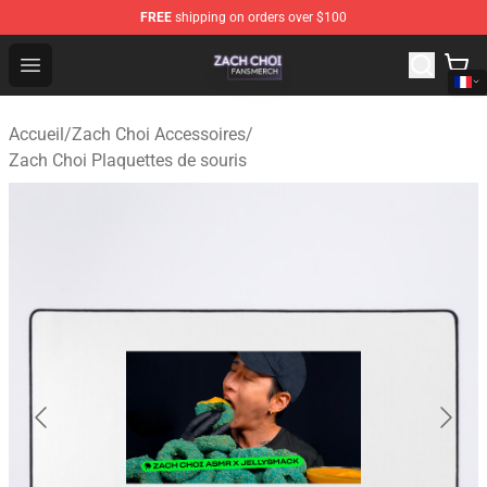
FREE
shipping on orders over $100
Zach Choi Shop - Official Zach Choi Merchandise Store
Open menu
Accueil
/
Zach Choi Accessoires
/
Zach Choi Plaquettes de souris