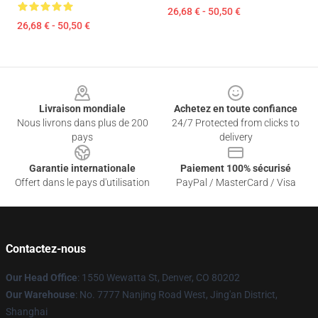
26,68 € - 50,50 €
26,68 € - 50,50 €
Footer
Livraison mondiale
Achetez en toute confiance
Nous livrons dans plus de 200
24/7 Protected from clicks to
pays
delivery
Garantie internationale
Paiement 100% sécurisé
Offert dans le pays d'utilisation
PayPal / MasterCard / Visa
Contactez-nous
Our Head Office
: 1550 Wewatta St, Denver, CO 80202
Our Warehouse
: No. 7777 Nanjing Road West, Jing'an District,
Shanghai