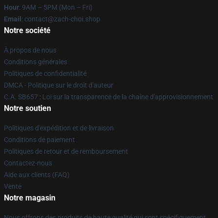
Hour
: 9AM – 5PM (Mon – Fri)
Email
: contact@zach-choi.shop
Notre société
À propos de nous
Conditions générales
Politiques de confidentialité
DMCA - Politique sur le droit d'auteur
C.A. SB657 : Loi sur la transparence de la chaîne d'approvisionnement
Notre soutien
Politiques d'expédition et de livraison
Conditions de paiement
Politiques de retour et de remboursement
Contactez-nous
Aide aux clients (FAQ)
Vente
Notre magasin
Nous offrons des produits de haute qualité qui sont spécifiquement