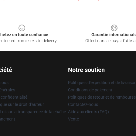
hetez en toute confiance
Garantie international
otected from clicks to delivery
Offert dans le pays d'utilisa
ciété
Notre soutien
 nous
Politiques d'expédition et de livraiso
énérales
Conditions de paiement
 confidentialité
Politiques de retour et de rembours
que sur le droit d'auteur
Contactez-nous
Loi sur la transparence de la chaîne
Aide aux clients (FAQ)
onnement
Vente