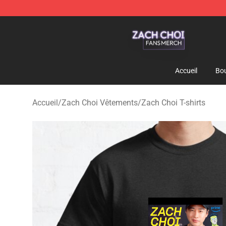
Zach Choi Shop - Official Zach Choi Merchandise Stor
Accueil
Bou
Accueil
/
Zach Choi Vêtements
/
Zach Choi T-shirts