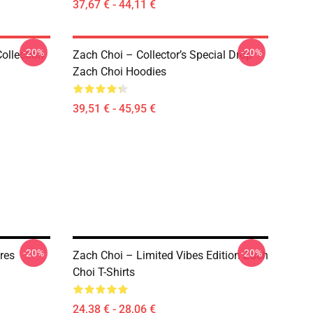
37,67 € - 44,11 €
-20%
-20%
ollection
Zach Choi – Collector’s Special Drop
Zach Choi Hoodies
39,51 € - 45,95 €
-20%
-20%
res
Zach Choi – Limited Vibes Edition Zach
Choi T-Shirts
24,38 € - 28,06 €