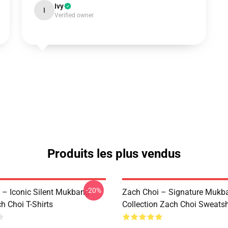
Ivy
I
Verified owner
Produits les plus vendus
-20%
 – Iconic Silent Mukbang
Zach Choi – Signature Mukb
h Choi T-Shirts
Collection Zach Choi Sweatsh