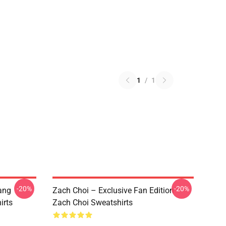
1
/
1
-20%
-20%
ang
Zach Choi – Exclusive Fan Edition
irts
Zach Choi Sweatshirts