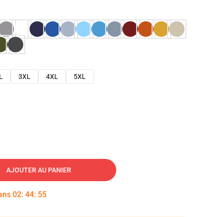
L
3XL
4XL
5XL
AJOUTER AU PANIER
dans
02
:
44
:
54