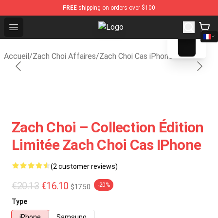
FREE
shipping on orders over $100
blank template
Open menu
Zach Choi Shop - Official Zach Cho
Accueil
/
Zach Choi Affaires
/
Zach Choi Cas iPhone
Zach Choi – Collection Édition
Limitée Zach Choi Cas IPhone
(2 customer reviews)
€20.13
€16.10
-20%
$17.50
Type
iPhone
Samsung