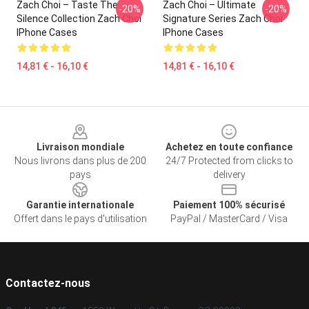
Zach Choi – Taste The
Zach Choi – Ultimate
-20%
-20%
Silence Collection Zach Choi
Signature Series Zach Choi
IPhone Cases
IPhone Cases
14,81 € - 16,10 €
14,81 € - 16,10 €
Footer
Livraison mondiale
Achetez en toute confiance
Nous livrons dans plus de 200
24/7 Protected from clicks to
pays
delivery
Garantie internationale
Paiement 100% sécurisé
Offert dans le pays d'utilisation
PayPal / MasterCard / Visa
Contactez-nous