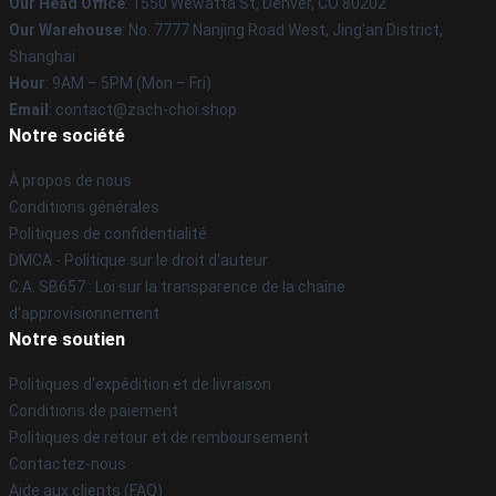
Our Head Office
: 1550 Wewatta St, Denver, CO 80202
Our Warehouse
: No. 7777 Nanjing Road West, Jing'an District,
Shanghai
Hour
: 9AM – 5PM (Mon – Fri)
Email
: contact@zach-choi.shop
Notre société
À propos de nous
Conditions générales
Politiques de confidentialité
DMCA - Politique sur le droit d'auteur
C.A. SB657 : Loi sur la transparence de la chaîne
d'approvisionnement
Notre soutien
Politiques d'expédition et de livraison
Conditions de paiement
Politiques de retour et de remboursement
Contactez-nous
Aide aux clients (FAQ)