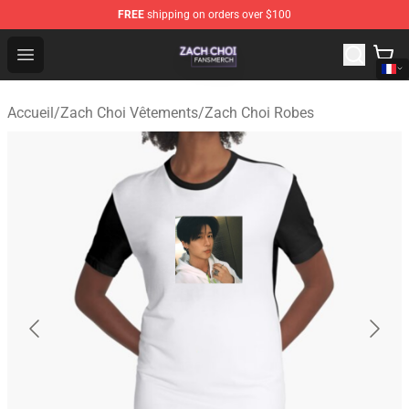
FREE
shipping on orders over $100
Zach Choi Shop - Official Zach Choi Merchandise Store
Open menu
Accueil
/
Zach Choi Vêtements
/
Zach Choi Robes