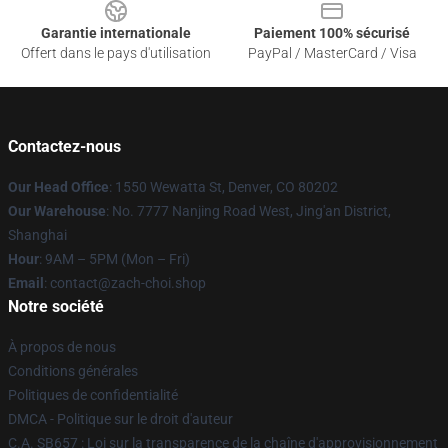
Garantie internationale
Paiement 100% sécurisé
Offert dans le pays d'utilisation
PayPal / MasterCard / Visa
Contactez-nous
Our Head Office
: 1550 Wewatta St, Denver, CO 80202
Our Warehouse
: No. 7777 Nanjing Road West, Jing'an District,
Shanghai
Hour
: 9AM – 5PM (Mon – Fri)
Email
: contact@zach-choi.shop
Notre société
À propos de nous
Conditions générales
Politiques de confidentialité
DMCA - Politique sur le droit d'auteur
C.A. SB657 : Loi sur la transparence de la chaîne d'approvisionnement