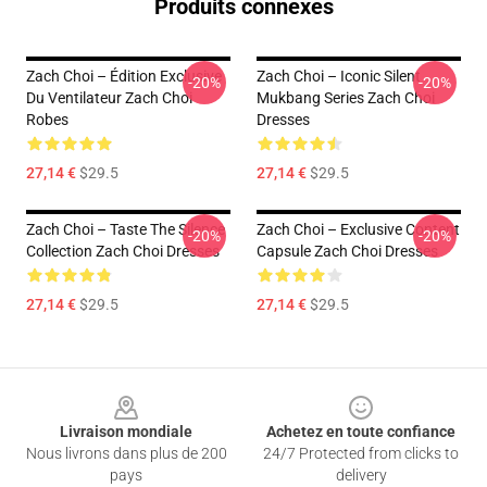
Produits connexes
Zach Choi – Édition Exclusive
Zach Choi – Iconic Silent
-20%
-20%
Du Ventilateur Zach Choi
Mukbang Series Zach Choi
Robes
Dresses
27,14 €
$29.5
27,14 €
$29.5
Zach Choi – Taste The Silence
Zach Choi – Exclusive Content
-20%
-20%
Collection Zach Choi Dresses
Capsule Zach Choi Dresses
27,14 €
$29.5
27,14 €
$29.5
Footer
Livraison mondiale
Achetez en toute confiance
Nous livrons dans plus de 200
24/7 Protected from clicks to
pays
delivery