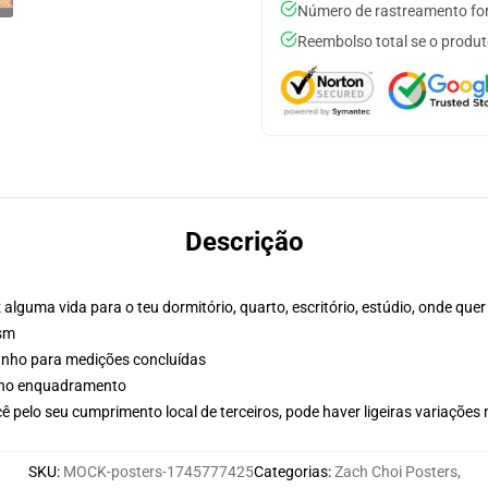
Número de rastreamento for
Reembolso total se o produt
Descrição
alguma vida para o teu dormitório, quarto, escritório, estúdio, onde quer
gsm
manho para medições concluídas
r no enquadramento
 pelo seu cumprimento local de terceiros, pode haver ligeiras variações
SKU
:
MOCK-posters-1745777425
Categorias
:
Zach Choi Posters
,