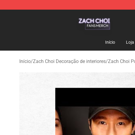
Zach Choi Shop - Official Zach Choi Merchandise Stor
Início
Loja
Início
/
Zach Choi Decoração de interiores
/
Zach Choi P