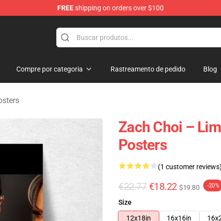
FREE
shipping on orders over $100
e
Compre por categoria
Rastreamento de pedido
Blog
osters
Zach Choi – Lim
Posters
(1 customer reviews
€22.77
€18.22
-20%
$19.80
Size
12x18in
16x16in
16x