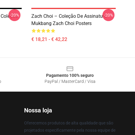
-20%
-20%
 Coleção
Zach Choi – Coleção De Assinatura
Mukbang Zach Choi Posters
€ 18,21 - € 42,22
Pagamento 100% seguro
o
PayPal / MasterCard / Visa
Nossa loja
Oferecemos produtos de alta qualidade que são
projetados especificamente pela nossa equipe de