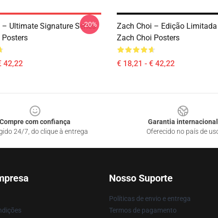
-20%
 – Ultimate Signature Series
Zach Choi – Edição Limitada
 Posters
Zach Choi Posters
€ 42,22
€ 18,21 - € 42,22
Compre com confiança
Garantia internacional
gido 24/7, do clique à entrega
Oferecido no país de us
mpresa
Nosso Suporte
Políticas de envio e entrega
ndições
Termos de pagamento