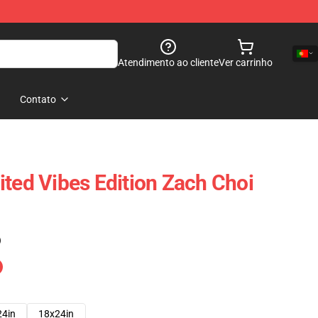
Atendimento ao cliente
Ver carrinho
Contato
ited Vibes Edition Zach Choi
)
24in
18x24in