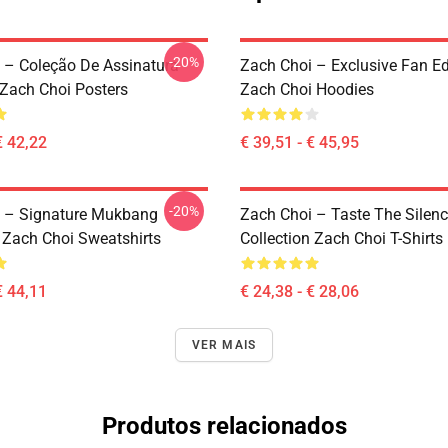
-20%
 – Coleção De Assinatura
Zach Choi – Exclusive Fan Ed
ach Choi Posters
Zach Choi Hoodies
€ 42,22
€ 39,51 - € 45,95
-20%
 – Signature Mukbang
Zach Choi – Taste The Silen
n Zach Choi Sweatshirts
Collection Zach Choi T-Shirts
€ 44,11
€ 24,38 - € 28,06
VER MAIS
Produtos relacionados