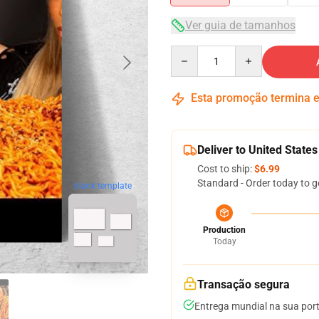
Ver guia de tamanhos
Quantity
Esta promoção termina
Deliver to United States
Cost to ship:
$6.99
Standard - Order today to g
blank template
Production
Today
Transação segura
Entrega mundial na sua por