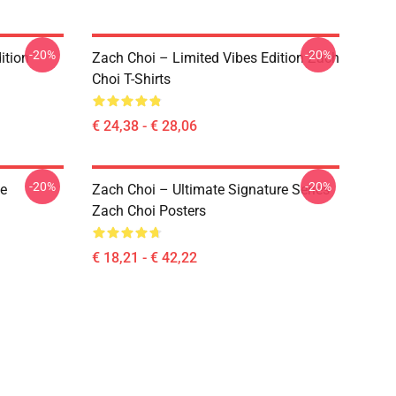
-20%
-20%
ition
Zach Choi – Limited Vibes Edition Zach
Choi T-Shirts
€ 24,38 - € 28,06
-20%
-20%
ce
Zach Choi – Ultimate Signature Series
Zach Choi Posters
€ 18,21 - € 42,22