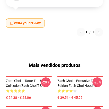
Write your review
1
/
1
Mais vendidos produtos
Zach Choi – Taste The Silence
Zach Choi – Exclusive Fan
-20%
-20%
Collection Zach Choi T-Shirts
Edition Zach Choi Hoodies
€ 24,38 - € 28,06
€ 39,51 - € 45,95