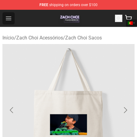
FREE
shipping on orders over $100
Zach Choi Shop - Official Zach Choi Merchandise Store
Open menu
Início
/
Zach Choi Acessórios
/
Zach Choi Sacos