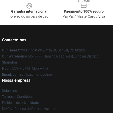
entrega
Garantia internacional
Pagamento 100% seguro
Oferecido no país de uso
PayPal / MasterCard / Visa
Contacte-nos
Our Head Office
: 1550 Wewatta St, Denver, CO 80202
Our Warehouse
: No. 7777 Nanjing Road West, Jing'an District,
Shanghai
Hour
: 9AM – 5PM (Mon – Fri)
Email
: contact@zach-choi.shop
Nossa empresa
Sobre nós
Termos e Condições
Políticas de privacidade
DMCA - Política de Direitos Autorais