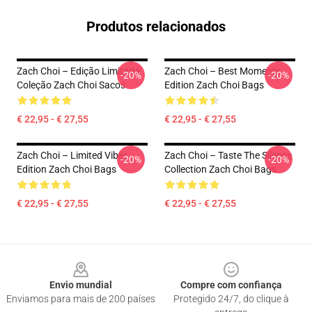
Produtos relacionados
Zach Choi – Edição Limitada
Zach Choi – Best Moments
-20%
-20%
Coleção Zach Choi Sacos
Edition Zach Choi Bags
€ 22,95 - € 27,55
€ 22,95 - € 27,55
Zach Choi – Limited Vibes
Zach Choi – Taste The Silence
-20%
-20%
Edition Zach Choi Bags
Collection Zach Choi Bags
€ 22,95 - € 27,55
€ 22,95 - € 27,55
Footer
Envio mundial
Compre com confiança
Enviamos para mais de 200 países
Protegido 24/7, do clique à