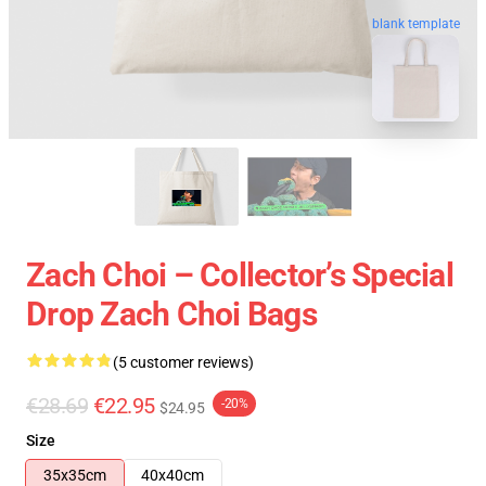
blank template
Zach Choi – Collector’s Special
Drop Zach Choi Bags
(5 customer reviews)
€28.69
€22.95
-20%
$24.95
Size
35x35cm
40x40cm