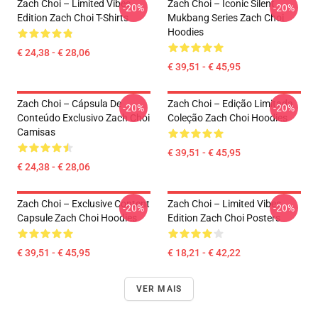
Zach Choi – Limited Vibes
Zach Choi – Iconic Silent
-20%
-20%
Edition Zach Choi T-Shirts
Mukbang Series Zach Choi
Hoodies
€ 24,38 - € 28,06
€ 39,51 - € 45,95
Zach Choi – Cápsula De
Zach Choi – Edição Limitada
-20%
-20%
Conteúdo Exclusivo Zach Choi
Coleção Zach Choi Hoodies
Camisas
€ 39,51 - € 45,95
€ 24,38 - € 28,06
Zach Choi – Exclusive Content
Zach Choi – Limited Vibes
-20%
-20%
Capsule Zach Choi Hoodies
Edition Zach Choi Posters
€ 39,51 - € 45,95
€ 18,21 - € 42,22
VER MAIS