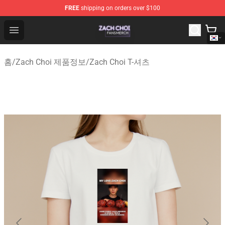
FREE
shipping on orders over $100
Zach Choi Shop - Official Zach Choi Merchandise Store
Open menu
홈
/
Zach Choi 제품정보
/
Zach Choi T-셔츠