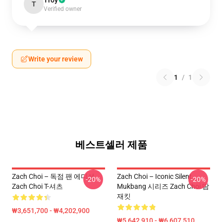
Troy
T
Verified owner
Write your review
1
/
1
베스트셀러 제품
Zach Choi – 독점 팬 에디션
Zach Choi – Iconic Silent
-20%
-20%
Zach Choi T-셔츠
Mukbang 시리즈 Zach Choi 땀
재킷
₩3,651,700 - ₩4,202,900
₩5,642,910 - ₩6,607,510