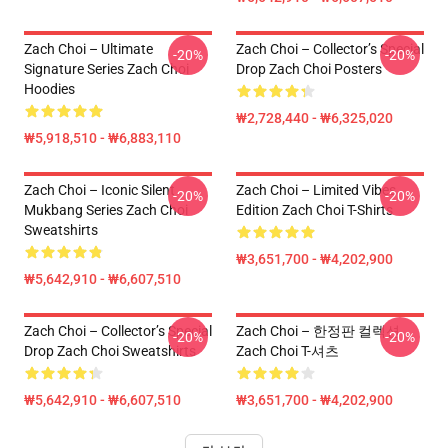
Zach Choi – Ultimate
Zach Choi – Collector’s Special
-20%
-20%
Signature Series Zach Choi
Drop Zach Choi Posters
Hoodies
₩2,728,440 - ₩6,325,020
₩5,918,510 - ₩6,883,110
Zach Choi – Iconic Silent
Zach Choi – Limited Vibes
-20%
-20%
Mukbang Series Zach Choi
Edition Zach Choi T-Shirts
Sweatshirts
₩3,651,700 - ₩4,202,900
₩5,642,910 - ₩6,607,510
Zach Choi – Collector’s Special
Zach Choi – 한정판 컬렉션
-20%
-20%
Drop Zach Choi Sweatshirts
Zach Choi T-셔츠
₩5,642,910 - ₩6,607,510
₩3,651,700 - ₩4,202,900