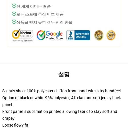
전 세계 어디든 배송
모든 소포에 추적 번호 제공
상품을 받지 못한 경우 전액 환불
설명
Slightly sheer 100% polyester chiffon front panel with silky handfeel
Option of black or white 96% polyester, 4% elastane soft jersey back
panel
Front panel is sublimation printed allowing fabric to stay soft and
drapey
Loose flowy fit