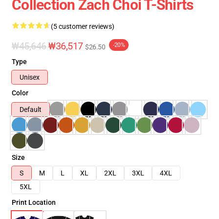
Collection Zach Choi T-Shirts
(5 customer reviews)
₩45,646
₩36,517
-20%
$26.50
Type
Unisex
Color
Default
Size
S
M
L
XL
2XL
3XL
4XL
5XL
Print Location