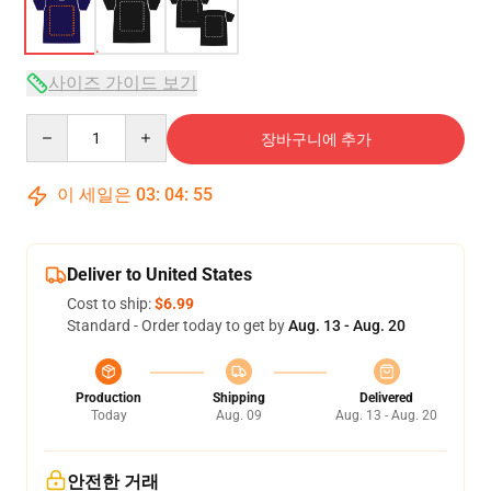
사이즈 가이드 보기
Quantity
장바구니에 추가
이 세일은
03
:
04
:
54
Deliver to United States
Cost to ship:
$6.99
Standard - Order today to get by
Aug. 13 - Aug. 20
Production
Shipping
Delivered
Today
Aug. 09
Aug. 13 - Aug. 20
안전한 거래