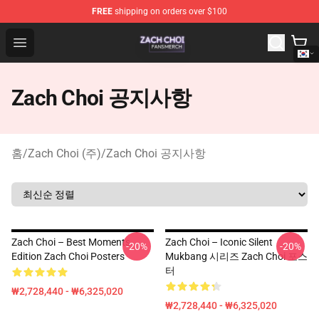
FREE
shipping on orders over $100
Zach Choi Shop - Official Zach Choi Merchandise Store
Open menu
Zach Choi 공지사항
홈
/
Zach Choi (주)
/
Zach Choi 공지사항
Zach Choi – Best Moments
Zach Choi – Iconic Silent
-20%
-20%
Edition Zach Choi Posters
Mukbang 시리즈 Zach Choi 포스
터
₩2,728,440 - ₩6,325,020
₩2,728,440 - ₩6,325,020