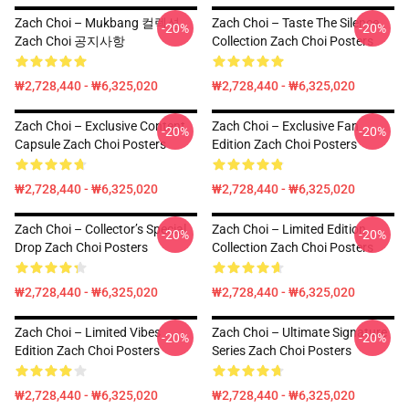
Zach Choi – Mukbang 컬렉션
Zach Choi – Taste The Silence
-20%
-20%
Zach Choi 공지사항
Collection Zach Choi Posters
₩2,728,440 - ₩6,325,020
₩2,728,440 - ₩6,325,020
Zach Choi – Exclusive Content
Zach Choi – Exclusive Fan
-20%
-20%
Capsule Zach Choi Posters
Edition Zach Choi Posters
₩2,728,440 - ₩6,325,020
₩2,728,440 - ₩6,325,020
Zach Choi – Collector’s Special
Zach Choi – Limited Edition
-20%
-20%
Drop Zach Choi Posters
Collection Zach Choi Posters
₩2,728,440 - ₩6,325,020
₩2,728,440 - ₩6,325,020
Zach Choi – Limited Vibes
Zach Choi – Ultimate Signature
-20%
-20%
Edition Zach Choi Posters
Series Zach Choi Posters
₩2,728,440 - ₩6,325,020
₩2,728,440 - ₩6,325,020