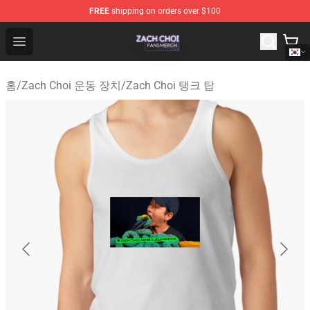
FREE
shipping on orders over $100
Zach Choi Shop - Official Zach Choi Merchandise Store
Open menu
홈
/
Zach Choi 운동 장치
/
Zach Choi 탱크 탑