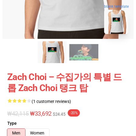
blank template
Zach Choi – 수집가의 특별 드
롭 Zach Choi 탱크 탑
(1 customer reviews)
₩42,115
₩33,692
-20%
$24.45
Type
Men
Women