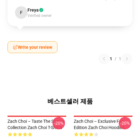
Freya
F
Verified owner
Write your review
1
/
1
베스트셀러 제품
Zach Choi – Taste The Silence
Zach Choi – Exclusive Fan
-20%
-20%
Collection Zach Choi T-Shirts
Edition Zach Choi Hoodies