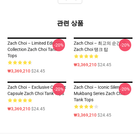
관련 상품
Zach Choi – Limited Edition
Zach Choi – 최고의 순간 판
-20%
-20%
Collection Zach Choi Tank
Zach Choi 탱크 탑
Tops
₩3,369,210
$24.45
₩3,369,210
$24.45
Zach Choi – Exclusive Content
Zach Choi – Iconic Silent
-20%
-20%
Capsule Zach Choi Tank Tops
Mukbang Series Zach Choi
Tank Tops
₩3,369,210
$24.45
₩3,369,210
$24.45
Footer