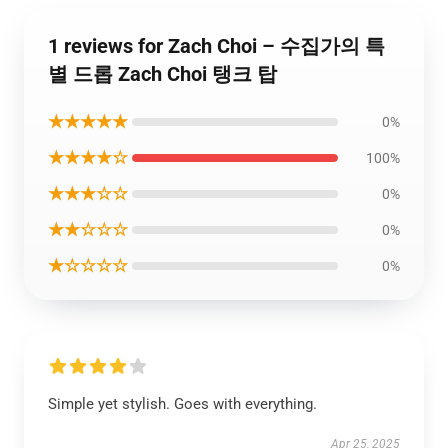
1 reviews for Zach Choi – 수집가의 특
별 드롭 Zach Choi 탱크 탑
★★★★★
0%
★★★★☆
100%
★★★☆☆
0%
★★☆☆☆
0%
★☆☆☆☆
0%
Simple yet stylish. Goes with everything.
Apr 25, 2025