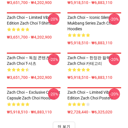
₩3,651,700 - ₩4,202,900
₩5,918,510 - ₩6,883,110
Zach Choi – Limited Vibes
Zach Choi – Iconic Silent
-20%
-20%
Edition Zach Choi T-Shirts
Mukbang Series Zach Choi
Hoodies
₩3,651,700 - ₩4,202,900
₩5,918,510 - ₩6,883,110
Zach Choi – 독점 콘텐츠 캡슐
Zach Choi – 한정판 컬렉션
-20%
-20%
Zach Choi T-셔츠
Zach Choi 카테고리
₩3,651,700 - ₩4,202,900
₩5,918,510 - ₩6,883,110
Zach Choi – Exclusive Content
Zach Choi – Limited Vibes
-20%
-20%
Capsule Zach Choi Hoodies
Edition Zach Choi Posters
₩5,918,510 - ₩6,883,110
₩2,728,440 - ₩6,325,020
더 보기