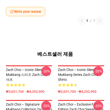
Write your review
1
/
1
베스트셀러 제품
Zach Choi – Iconic Silent
Zach Choi – Iconic Silent
-20%
-20%
Mukbang 시리즈 Zach Choi T-
Mukbang Series Zach Choi T-
셔츠
Shirts
₩3,651,700 - ₩4,202,900
₩3,651,700 - ₩4,202,900
Zach Choi – Signature
Zach Choi – Exclusive Fan
-20%
-20%
Mukbang Collection Zach Choi
Edition Zach Choi Sweatshirts