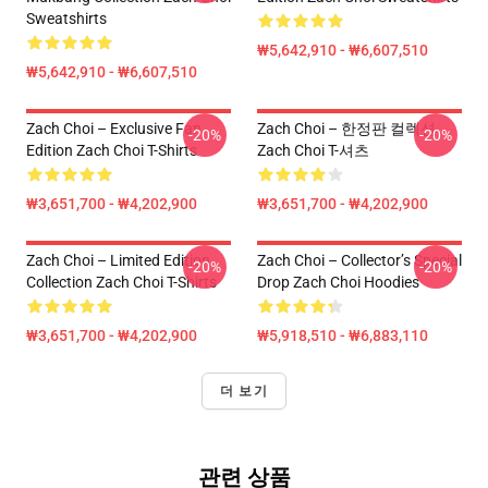
Sweatshirts
₩5,642,910 - ₩6,607,510
₩5,642,910 - ₩6,607,510
Zach Choi – Exclusive Fan
Zach Choi – 한정판 컬렉션
-20%
-20%
Edition Zach Choi T-Shirts
Zach Choi T-셔츠
₩3,651,700 - ₩4,202,900
₩3,651,700 - ₩4,202,900
Zach Choi – Limited Edition
Zach Choi – Collector’s Special
-20%
-20%
Collection Zach Choi T-Shirts
Drop Zach Choi Hoodies
₩3,651,700 - ₩4,202,900
₩5,918,510 - ₩6,883,110
더 보기
관련 상품