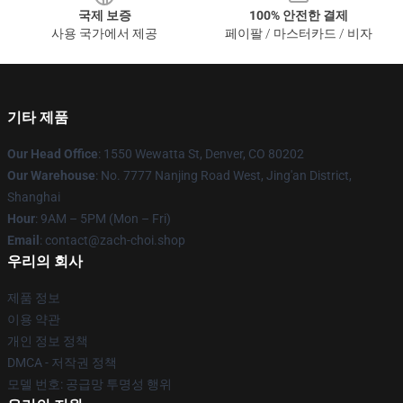
국제 보증
100% 안전한 결제
사용 국가에서 제공
페이팔 / 마스터카드 / 비자
기타 제품
Our Head Office
: 1550 Wewatta St, Denver, CO 80202
Our Warehouse
: No. 7777 Nanjing Road West, Jing'an District,
Shanghai
Hour
: 9AM – 5PM (Mon – Fri)
Email
: contact@zach-choi.shop
우리의 회사
제품 정보
이용 약관
개인 정보 정책
DMCA - 저작권 정책
모델 번호: 공급망 투명성 행위