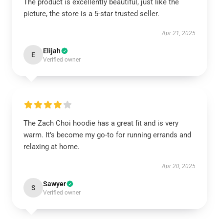
The product is excellently beautiful, just like the
picture, the store is a 5-star trusted seller.
Apr 21, 2025
Elijah
E
Verified owner
The Zach Choi hoodie has a great fit and is very
warm. It’s become my go-to for running errands and
relaxing at home.
Apr 20, 2025
Sawyer
S
Verified owner