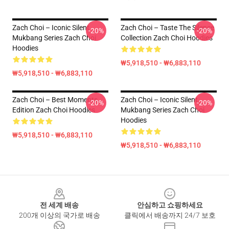
Zach Choi – Iconic Silent
Zach Choi – Taste The Silence
-20%
-20%
Mukbang Series Zach Choi
Collection Zach Choi Hoodies
Hoodies
₩5,918,510 - ₩6,883,110
₩5,918,510 - ₩6,883,110
Zach Choi – Best Moments
Zach Choi – Iconic Silent
-20%
-20%
Edition Zach Choi Hoodies
Mukbang Series Zach Choi
Hoodies
₩5,918,510 - ₩6,883,110
₩5,918,510 - ₩6,883,110
Footer
전 세계 배송
안심하고 쇼핑하세요
200개 이상의 국가로 배송
클릭에서 배송까지 24/7 보호