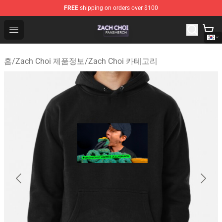
FREE
shipping on orders over $100
Zach Choi Shop - Official Zach Choi Merchandise Store
Open menu
홈
/
Zach Choi 제품정보
/
Zach Choi 카테고리