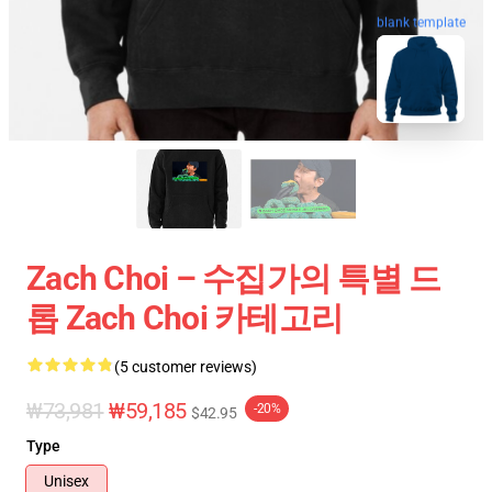
blank template
Zach Choi – 수집가의 특별 드
롭 Zach Choi 카테고리
(5 customer reviews)
₩73,981
₩59,185
-20%
$42.95
Type
Unisex