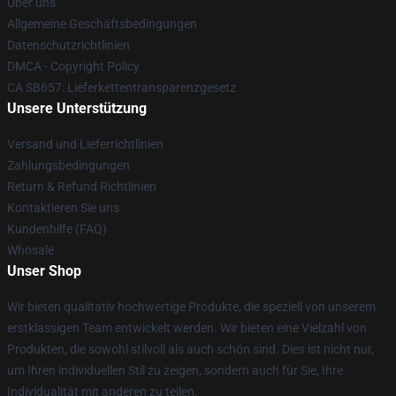
Über uns
Allgemeine Geschäftsbedingungen
Datenschutzrichtlinien
DMCA - Copyright Policy
CA SB657: Lieferkettentransparenzgesetz
Unsere Unterstützung
Versand und Lieferrichtlinien
Zahlungsbedingungen
Return & Refund Richtlinien
Kontaktieren Sie uns
Kundenhilfe (FAQ)
Whosale
Unser Shop
Wir bieten qualitativ hochwertige Produkte, die speziell von unserem
erstklassigen Team entwickelt werden. Wir bieten eine Vielzahl von
Produkten, die sowohl stilvoll als auch schön sind. Dies ist nicht nur,
um Ihren individuellen Stil zu zeigen, sondern auch für Sie, Ihre
Individualität mit anderen zu teilen.