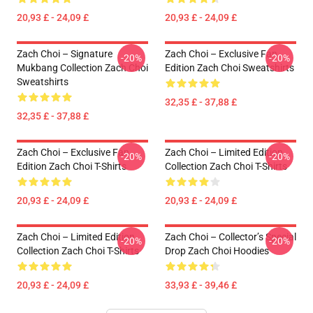
20,93 £ - 24,09 £
20,93 £ - 24,09 £
Zach Choi – Signature
Zach Choi – Exclusive Fan
-20%
-20%
Mukbang Collection Zach Choi
Edition Zach Choi Sweatshirts
Sweatshirts
32,35 £ - 37,88 £
32,35 £ - 37,88 £
Zach Choi – Exclusive Fan
Zach Choi – Limited Edition
-20%
-20%
Edition Zach Choi T-Shirts
Collection Zach Choi T-Shirts
20,93 £ - 24,09 £
20,93 £ - 24,09 £
Zach Choi – Limited Edition
Zach Choi – Collector’s Special
-20%
-20%
Collection Zach Choi T-Shirts
Drop Zach Choi Hoodies
20,93 £ - 24,09 £
33,93 £ - 39,46 £