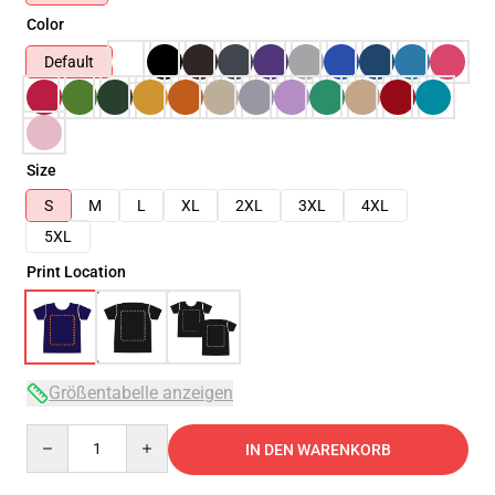
Color
Default
Size
S
M
L
XL
2XL
3XL
4XL
5XL
Print Location
Größentabelle anzeigen
Quantity
IN DEN WARENKORB