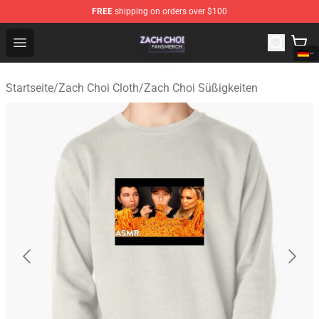
FREE
shipping on orders over $100
Zach Choi Shop - Official Zach Choi Merchandise Store
Open menu
Startseite
/
Zach Choi Cloth
/
Zach Choi Süßigkeiten