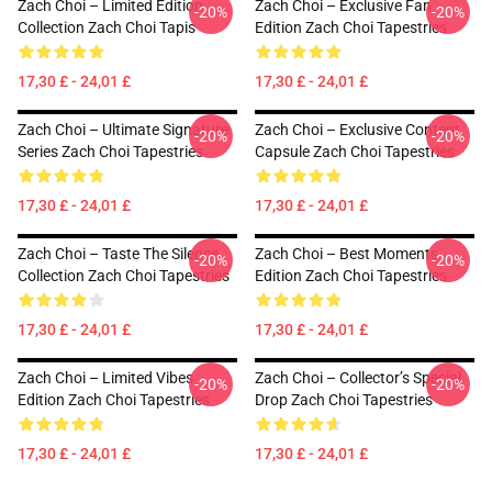
Zach Choi – Limited Edition
Zach Choi – Exclusive Fan
-20%
-20%
Collection Zach Choi Tapis
Edition Zach Choi Tapestries
17,30 £ - 24,01 £
17,30 £ - 24,01 £
Zach Choi – Ultimate Signature
Zach Choi – Exclusive Content
-20%
-20%
Series Zach Choi Tapestries
Capsule Zach Choi Tapestries
17,30 £ - 24,01 £
17,30 £ - 24,01 £
Zach Choi – Taste The Silence
Zach Choi – Best Moments
-20%
-20%
Collection Zach Choi Tapestries
Edition Zach Choi Tapestries
17,30 £ - 24,01 £
17,30 £ - 24,01 £
Zach Choi – Limited Vibes
Zach Choi – Collector’s Special
-20%
-20%
Edition Zach Choi Tapestries
Drop Zach Choi Tapestries
17,30 £ - 24,01 £
17,30 £ - 24,01 £