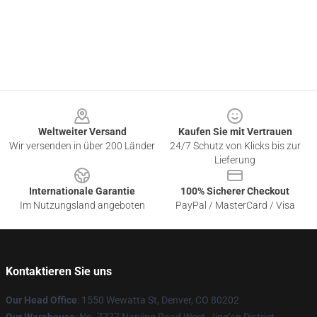
Footer
Weltweiter Versand
Kaufen Sie mit Vertrauen
Wir versenden in über 200 Länder
24/7 Schutz von Klicks bis zur
Lieferung
Internationale Garantie
100% Sicherer Checkout
Im Nutzungsland angeboten
PayPal / MasterCard / Visa
Kontaktieren Sie uns
Our Head Office
: 1550 Wewatta St, Denver, CO 80202