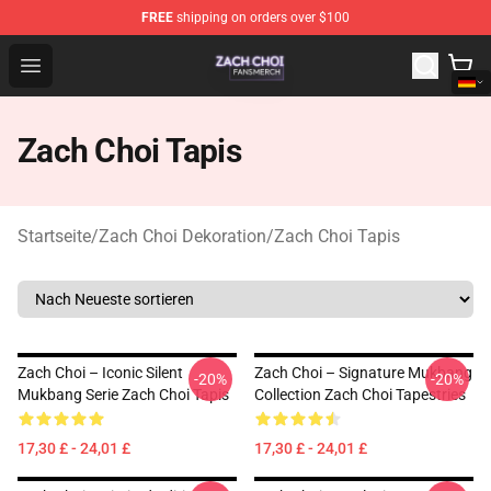
FREE
shipping on orders over $100
Zach Choi Shop - Official Zach Choi Merchandise Store
Open menu
Zach Choi Tapis
Startseite
/
Zach Choi Dekoration
/
Zach Choi Tapis
Zach Choi – Iconic Silent
Zach Choi – Signature Mukbang
-20%
-20%
Mukbang Serie Zach Choi Tapis
Collection Zach Choi Tapestries
17,30 £ - 24,01 £
17,30 £ - 24,01 £