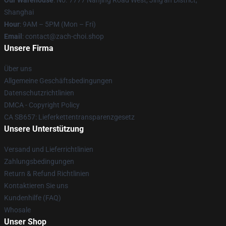
Our Warehouse
: No. 7777 Nanjing Road West, Jing'an District,
Shanghai
Hour
: 9AM – 5PM (Mon – Fri)
Email
: contact@zach-choi.shop
Unsere Firma
Über uns
Allgemeine Geschäftsbedingungen
Datenschutzrichtlinien
DMCA - Copyright Policy
CA SB657: Lieferkettentransparenzgesetz
Unsere Unterstützung
Versand und Lieferrichtlinien
Zahlungsbedingungen
Return & Refund Richtlinien
Kontaktieren Sie uns
Kundenhilfe (FAQ)
Whosale
Unser Shop