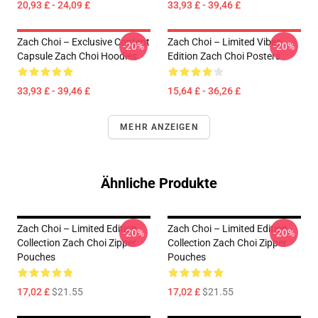
20,93 £ - 24,09 £
33,93 £ - 39,46 £
Zach Choi – Exclusive Content
Zach Choi – Limited Vibes
-20%
-20%
Capsule Zach Choi Hoodies
Edition Zach Choi Posters
33,93 £ - 39,46 £
15,64 £ - 36,26 £
MEHR ANZEIGEN
Ähnliche Produkte
Zach Choi – Limited Edition
Zach Choi – Limited Edition
-20%
-20%
Collection Zach Choi Zipper
Collection Zach Choi Zipper
Pouches
Pouches
17,02 £
$21.55
17,02 £
$21.55