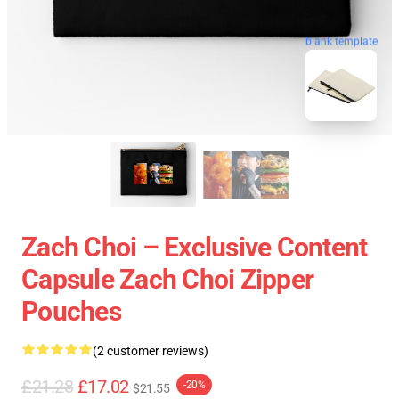
blank template
Zach Choi – Exclusive Content
Capsule Zach Choi Zipper
Pouches
(2 customer reviews)
£21.28
£17.02
-20%
$21.55