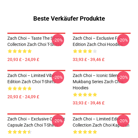
Beste Verkäufer Produkte
Zach Choi – Taste The Silence
Zach Choi – Exclusive Fan
-20%
-20%
Collection Zach Choi T-Shirts
Edition Zach Choi Hoodies
20,93 £ - 24,09 £
33,93 £ - 39,46 £
Zach Choi – Limited Vibes
Zach Choi – Iconic Silent
-20%
-20%
Edition Zach Choi T-Shirts
Mukbang Series Zach Choi
Hoodies
20,93 £ - 24,09 £
33,93 £ - 39,46 £
Zach Choi – Exclusive Content
Zach Choi – Limited Edition
-20%
-20%
Capsule Zach Choi T-Shirts
Collection Zach Choi Kapuzen