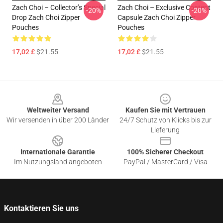
Zach Choi – Collector’s Special
Zach Choi – Exclusive Content
-20%
-20%
Drop Zach Choi Zipper
Capsule Zach Choi Zipper
Pouches
Pouches
17,02 £
$21.55
17,02 £
$21.55
Footer
Weltweiter Versand
Kaufen Sie mit Vertrauen
Wir versenden in über 200 Länder
24/7 Schutz von Klicks bis zur
Lieferung
Internationale Garantie
100% Sicherer Checkout
Im Nutzungsland angeboten
PayPal / MasterCard / Visa
Kontaktieren Sie uns