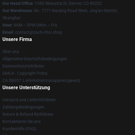
Our Head Office
: 1550 Wewatta St, Denver, CO 80202
Our Warehouse
: No. 7777 Nanjing Road West, Jing'an District,
Shanghai
Hour
: 9AM – 5PM (Mon – Fri)
Email
: contact@zach-choi.shop
Unsere Firma
Über uns
Allgemeine Geschäftsbedingungen
Datenschutzrichtlinien
DMCA - Copyright Policy
CA SB657: Lieferkettentransparenzgesetz
Unsere Unterstützung
Versand und Lieferrichtlinien
Zahlungsbedingungen
Return & Refund Richtlinien
Kontaktieren Sie uns
Kundenhilfe (FAQ)