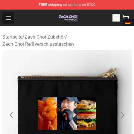
FREE
shipping on orders over $100
Zach Choi Shop - Official Zach Choi Merchandise Store
Open menu
Startseite
/
Zach Choi Zubehör
/
Zach Choi Reißverschlusstaschen