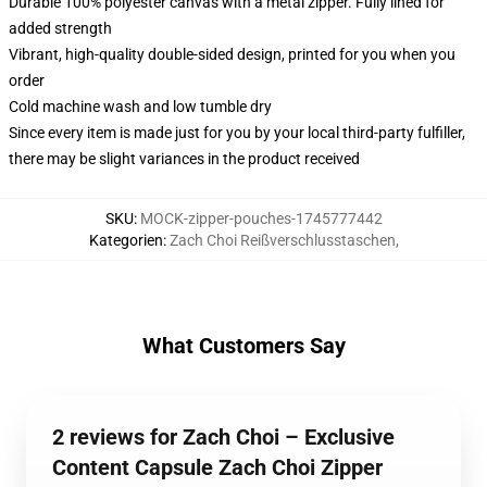
Durable 100% polyester canvas with a metal zipper. Fully lined for
added strength
Vibrant, high-quality double-sided design, printed for you when you
order
Cold machine wash and low tumble dry
Since every item is made just for you by your local third-party fulfiller,
there may be slight variances in the product received
SKU
:
MOCK-zipper-pouches-1745777442
Kategorien
:
Zach Choi Reißverschlusstaschen
,
What Customers Say
2 reviews for Zach Choi – Exclusive
Content Capsule Zach Choi Zipper