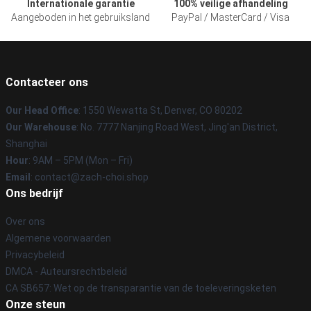
Internationale garantie
100% veilige afhandeling
Aangeboden in het gebruiksland
PayPal / MasterCard / Visa
Contacteer ons
Our Head Office
: 1550 Wewatta St, Denver, CO 80202
Our Warehouse
: No. 7777 Nanjing Road West, Jing'an District,
Shanghai
Hour
: 9AM – 5PM (Mon – Fri)
Email
: contact@zach-choi.shop
Ons bedrijf
Over ons
Algemene voorwaarden
Privacybeleid
DMCA - Auteursrechtbeleid
CA SB657: Wet op de transparantie van de toeleveringsketen
Onze steun