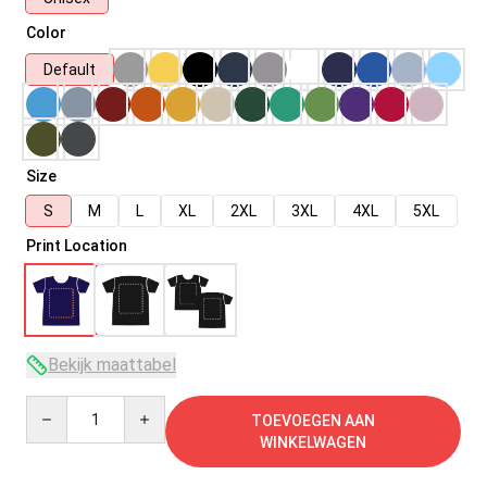
Color
Default
Size
S
M
L
XL
2XL
3XL
4XL
5XL
Print Location
Bekijk maattabel
Quantity
TOEVOEGEN AAN
WINKELWAGEN