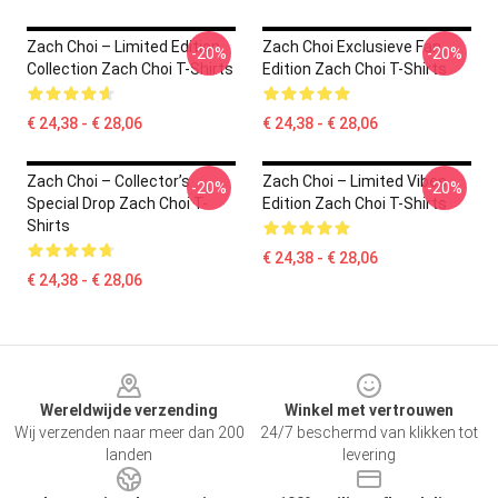
Zach Choi – Limited Edition
Zach Choi Exclusieve Fan
-20%
-20%
Collection Zach Choi T-Shirts
Edition Zach Choi T-Shirts
€ 24,38 - € 28,06
€ 24,38 - € 28,06
Zach Choi – Collector’s
Zach Choi – Limited Vibes
-20%
-20%
Special Drop Zach Choi T-
Edition Zach Choi T-Shirts
Shirts
€ 24,38 - € 28,06
€ 24,38 - € 28,06
Footer
Wereldwijde verzending
Winkel met vertrouwen
Wij verzenden naar meer dan 200
24/7 beschermd van klikken tot
landen
levering