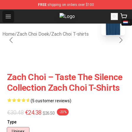
FREE
shipping on orders over $100
blank template
Open menu
Zach Choi Shop - Official Zach Cho
Home
/
Zach Choi Doek
/
Zach Choi T-shirts
Zach Choi – Taste The Silence
Collection Zach Choi T-Shirts
(5 customer reviews)
€30.48
€24.38
-20%
$26.50
Type
Unisex