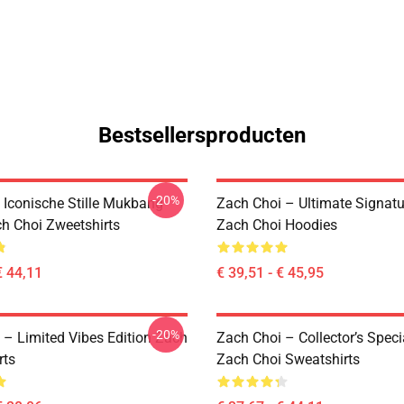
Bestsellersproducten
-20%
 Iconische Stille Mukbang
Zach Choi – Ultimate Signatu
ch Choi Zweetshirts
Zach Choi Hoodies
€ 44,11
€ 39,51 - € 45,95
-20%
 – Limited Vibes Edition Zach
Zach Choi – Collector’s Speci
rts
Zach Choi Sweatshirts