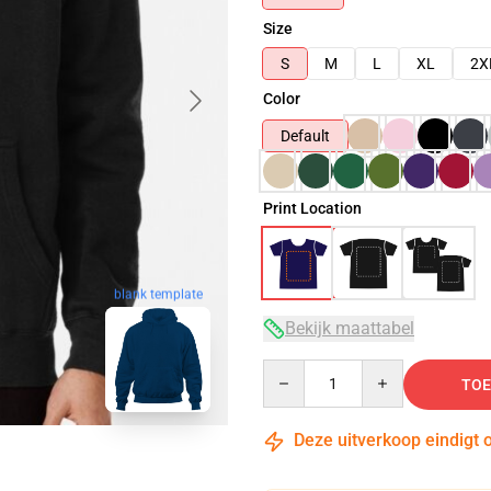
Size
S
M
L
XL
2X
Color
Default
Print Location
blank template
Bekijk maattabel
Quantity
TOE
Deze uitverkoop eindigt 