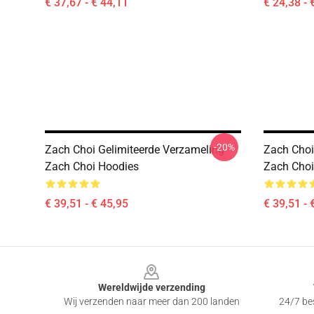
€ 37,67 - € 44,11
€ 24,38 - 
-20%
Zach Choi Gelimiteerde Verzameling
Zach Choi
Zach Choi Hoodies
Zach Choi
€ 39,51 - € 45,95
€ 39,51 - 
Footer
Wereldwijde verzending
Wij verzenden naar meer dan 200 landen
24/7 bes