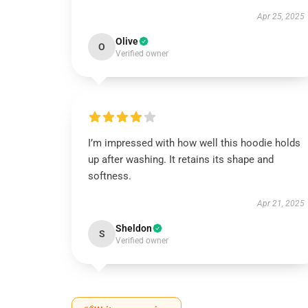
Apr 25, 2025
Olive
O
Verified owner
I’m impressed with how well this hoodie holds
up after washing. It retains its shape and
softness.
Apr 21, 2025
Sheldon
S
Verified owner