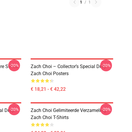
1
/
1
-20%
-20%
re Series
Zach Choi – Collector’s Special Drop
Zach Choi Posters
€ 18,21 - € 42,22
-20%
-20%
al Drop
Zach Choi Gelimiteerde Verzameling
Zach Choi T-Shirts