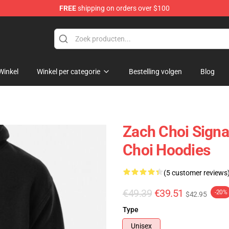
FREE
shipping on orders over $100
e
Winkel
Winkel per categorie
Bestelling volgen
Blog
Zach Choi Signa
Choi Hoodies
(5 customer reviews
€49.39
€39.51
-20%
$42.95
Type
Unisex