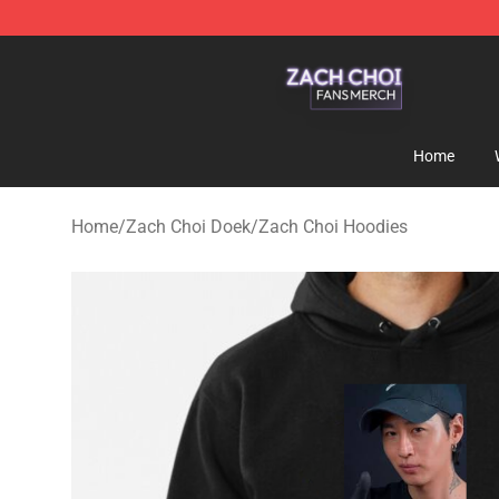
Zach Choi Shop - Official Zach Choi Merchandise Stor
Home
Home
/
Zach Choi Doek
/
Zach Choi Hoodies