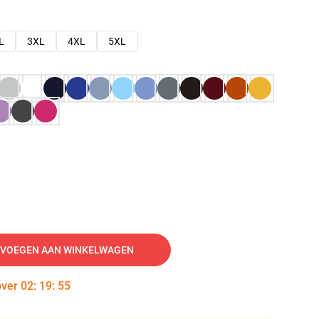
L
3XL
4XL
5XL
VOEGEN AAN WINKELWAGEN
over
02
:
19
:
54