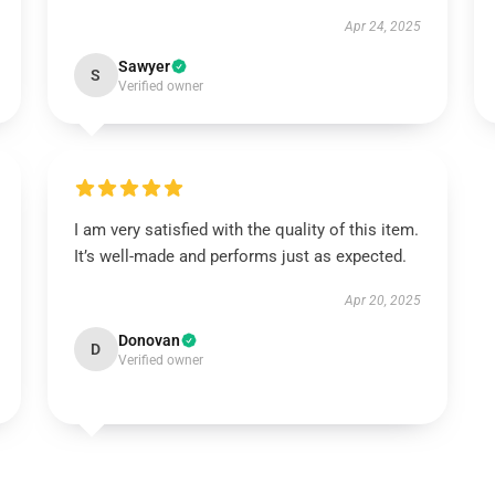
Apr 24, 2025
Sawyer
S
Verified owner
I am very satisfied with the quality of this item.
It’s well-made and performs just as expected.
Apr 20, 2025
Donovan
D
Verified owner