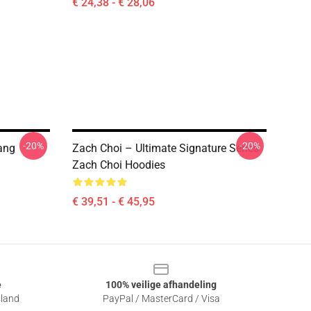
€ 24,38 - € 28,06
-20%
-20%
ang
Zach Choi – Ultimate Signature Series
Zach Choi Hoodies
€ 39,51 - € 45,95
e
100% veilige afhandeling
sland
PayPal / MasterCard / Visa