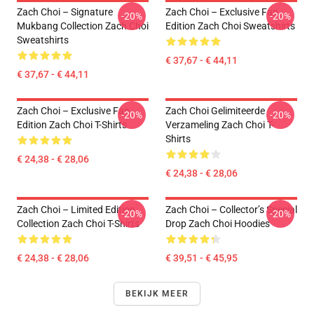
Zach Choi – Signature
Zach Choi – Exclusive Fan
-20%
-20%
Mukbang Collection Zach Choi
Edition Zach Choi Sweatshirts
Sweatshirts
€ 37,67 - € 44,11
€ 37,67 - € 44,11
Zach Choi – Exclusive Fan
Zach Choi Gelimiteerde
-20%
-20%
Edition Zach Choi T-Shirts
Verzameling Zach Choi T-
Shirts
€ 24,38 - € 28,06
€ 24,38 - € 28,06
Zach Choi – Limited Edition
Zach Choi – Collector’s Special
-20%
-20%
Collection Zach Choi T-Shirts
Drop Zach Choi Hoodies
€ 24,38 - € 28,06
€ 39,51 - € 45,95
BEKIJK MEER