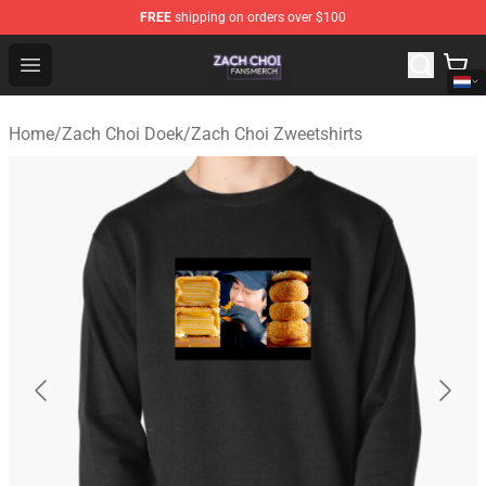
FREE
shipping on orders over $100
Zach Choi Shop - Official Zach Choi Merchandise Store
Open menu
Home
/
Zach Choi Doek
/
Zach Choi Zweetshirts