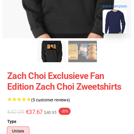
blank template
Zach Choi Exclusieve Fan
Edition Zach Choi Zweetshirts
(5 customer reviews)
€47.09
€37.67
-20%
$40.95
Type
Unisex