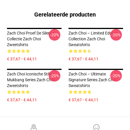
Gerelateerde producten
Zach Choi Proef De Silence
Zach Choi – Limited Edition
-20%
-20%
Collectie Zach Choi
Collection Zach Choi
Zweetshirts
Sweatshirts
€ 37,67 - € 44,11
€ 37,67 - € 44,11
Zach Choi Iconische Stille
Zach Choi – Ultimate
-20%
-20%
Mukbang Series Zach Choi
Signature Series Zach Choi
Zweetshirts
Sweatshirts
€ 37,67 - € 44,11
€ 37,67 - € 44,11
Footer