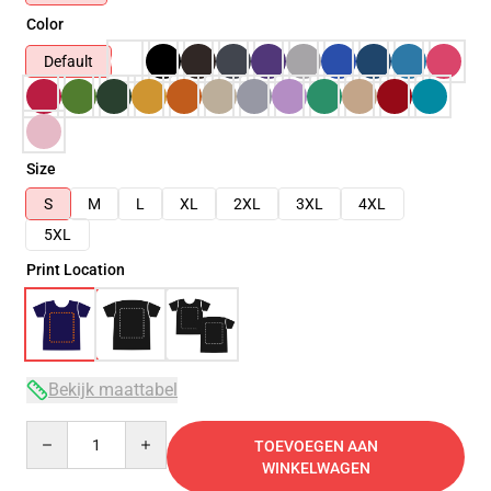
Color
Default
Size
S
M
L
XL
2XL
3XL
4XL
5XL
Print Location
Bekijk maattabel
Quantity
TOEVOEGEN AAN
WINKELWAGEN