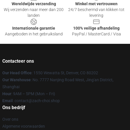
Wereldwijde verzending
Winkel met vertrouwen
Wij verzenden naar meer dan 200
24/7 beschermd van klikken tot
landen
levering
Internationale garantie
100% veilige afhandeling
Aangeboden in het gebruiksland
PayPal / MasterCard / Visa
Contacteer ons
Our Head Office
: 1550 Wewatta St, Denver, CO 80202
Our Warehouse
: No. 7777 Nanjing Road West, Jing'an District,
Shanghai
Hour
: 9AM – 5PM (Mon – Fri)
Email
: contact@zach-choi.shop
Ons bedrijf
Over ons
Algemene voorwaarden