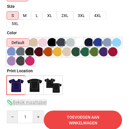
Size
S
M
L
XL
2XL
3XL
4XL
5XL
Color
Default
Print Location
Bekijk maattabel
Quantity
TOEVOEGEN AAN
WINKELWAGEN