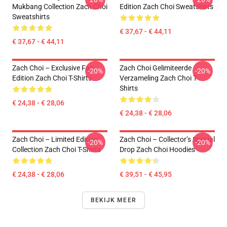
Mukbang Collection Zach Choi
Edition Zach Choi Sweatshirts
Sweatshirts
€ 37,67 - € 44,11
€ 37,67 - € 44,11
Zach Choi – Exclusive Fan
Zach Choi Gelimiteerde
-20%
-20%
Edition Zach Choi T-Shirts
Verzameling Zach Choi T-
Shirts
€ 24,38 - € 28,06
€ 24,38 - € 28,06
Zach Choi – Limited Edition
Zach Choi – Collector’s Special
-20%
-20%
Collection Zach Choi T-Shirts
Drop Zach Choi Hoodies
€ 24,38 - € 28,06
€ 39,51 - € 45,95
BEKIJK MEER