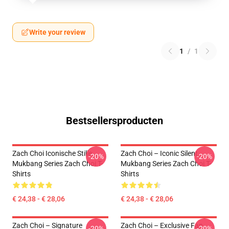
Write your review
1
/
1
Bestsellersproducten
Zach Choi Iconische Stille
Zach Choi – Iconic Silent
-20%
-20%
Mukbang Series Zach Choi T-
Mukbang Series Zach Choi T-
Shirts
Shirts
€ 24,38 - € 28,06
€ 24,38 - € 28,06
Zach Choi – Signature
Zach Choi – Exclusive Fan
-20%
-20%