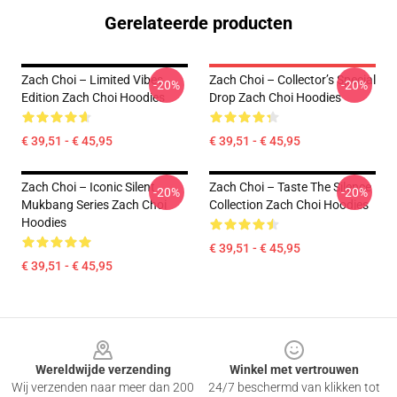
Gerelateerde producten
Zach Choi – Limited Vibes
Zach Choi – Collector’s Special
-20%
-20%
Edition Zach Choi Hoodies
Drop Zach Choi Hoodies
€ 39,51 - € 45,95
€ 39,51 - € 45,95
Zach Choi – Iconic Silent
Zach Choi – Taste The Silence
-20%
-20%
Mukbang Series Zach Choi
Collection Zach Choi Hoodies
Hoodies
€ 39,51 - € 45,95
€ 39,51 - € 45,95
Footer
Wereldwijde verzending
Winkel met vertrouwen
Wij verzenden naar meer dan 200
24/7 beschermd van klikken tot