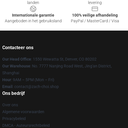
landen
levering
Internationale garantie
100% veilige afhandeling
Aangeboden in het gebruiksland
PayPal / MasterCard / Visa
Contacteer ons
Our Head Office
: 1550 Wewatta St, Denver, CO 80202
Our Warehouse
: No. 7777 Nanjing Road West, Jing'an District,
Shanghai
Hour
: 9AM – 5PM (Mon – Fri)
Email
: contact@zach-choi.shop
Ons bedrijf
Over ons
Algemene voorwaarden
Privacybeleid
DMCA - Auteursrechtbeleid