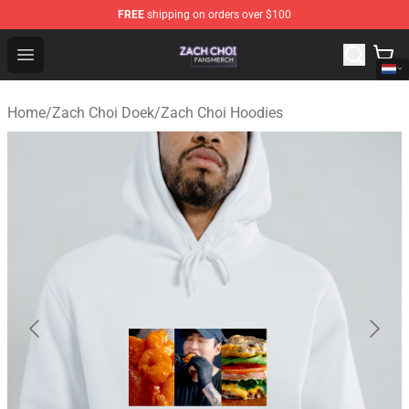
FREE
shipping on orders over $100
Zach Choi Shop - Official Zach Choi Merchandise Store
Open menu
Home
/
Zach Choi Doek
/
Zach Choi Hoodies