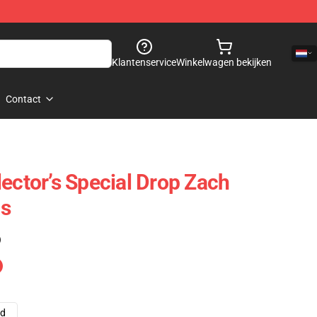
Klantenservice
Winkelwagen bekijken
Contact
ector’s Special Drop Zach
s
)
ad