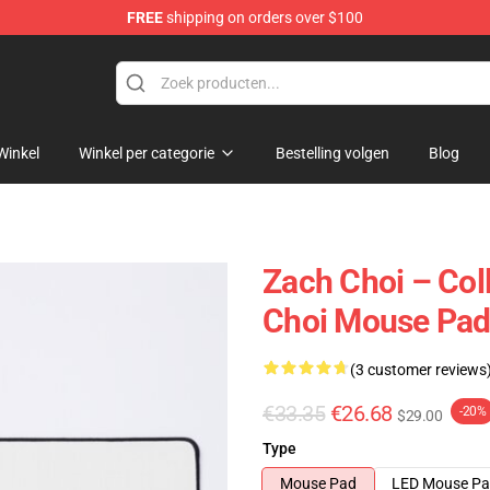
FREE
shipping on orders over $100
e
Winkel
Winkel per categorie
Bestelling volgen
Blog
Zach Choi – Coll
Choi Mouse Pad
(3 customer reviews
€33.35
€26.68
-20%
$29.00
Type
Mouse Pad
LED Mouse P