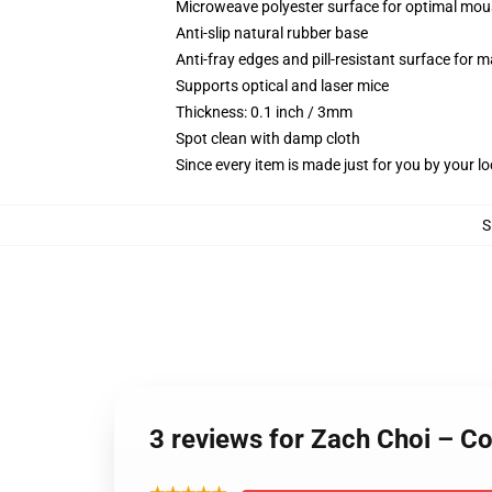
Microweave polyester surface for optimal mou
Anti-slip natural rubber base
Anti-fray edges and pill-resistant surface for 
Supports optical and laser mice
Thickness: 0.1 inch / 3mm
Spot clean with damp cloth
Since every item is made just for you by your loc
S
3 reviews for Zach Choi – C