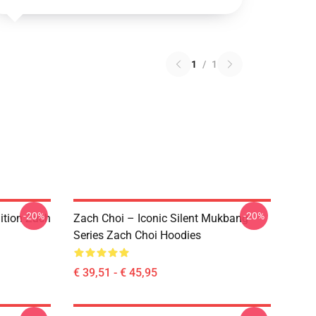
1
/
1
-20%
-20%
ition Zach
Zach Choi – Iconic Silent Mukbang
Series Zach Choi Hoodies
€ 39,51 - € 45,95