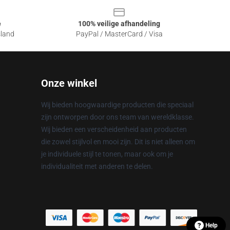
e
100% veilige afhandeling
sland
PayPal / MasterCard / Visa
Onze winkel
Wij bieden hoogwaardige producten die speciaal
zijn ontworpen door ons team van wereldklasse.
Wij bieden een verscheidenheid aan producten
die zowel stijlvol en mooi zijn. Dit is niet alleen om
je individuele stijl te tonen, maar ook om je
individualiteit met anderen te delen.
Help