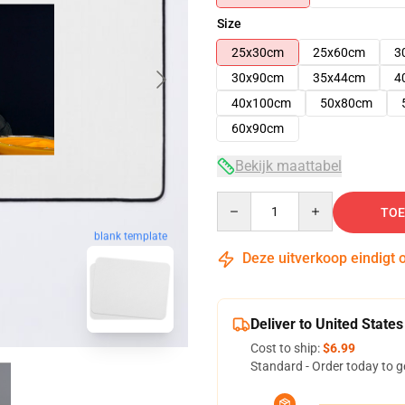
Size
25x30cm
25x60cm
3
30x90cm
35x44cm
4
40x100cm
50x80cm
60x90cm
Bekijk maattabel
Quantity
TOE
blank template
Deze uitverkoop eindigt 
Deliver to United States
Cost to ship:
$6.99
Standard - Order today to g