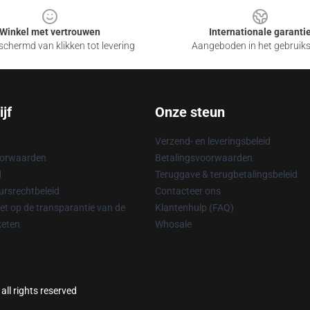
Winkel met vertrouwen
Internationale garanti
chermd van klikken tot levering
Aangeboden in het gebruik
jf
Onze steun
Verzend- en leveringsbeleid
oorwaarden
Betalingsvoorwaarden
d
Teruggave & terugbetalingsbeleid
rsrechtbeleid
Contacteer ons
t op de transparantie van de
Klantenhulp (FAQ)
keten
Whosale
ll rights reserved