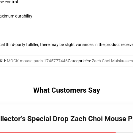
se control
maximum durability
al third-party fulfiller, there may be slight variances in the product receiv
KU
:
MOCK-mouse-pads-1745777446
Categorieën
:
Zach Choi Muiskussen
What Customers Say
ollector’s Special Drop Zach Choi Mouse 