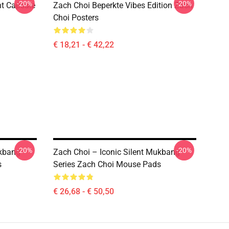
-20%
-20%
nt Capsule
Zach Choi Beperkte Vibes Edition Zach
Choi Posters
€ 18,21 - € 42,22
-20%
-20%
ukbang
Zach Choi – Iconic Silent Mukbang
s
Series Zach Choi Mouse Pads
€ 26,68 - € 50,50