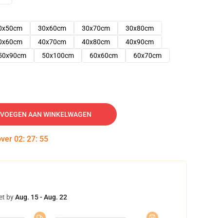
0x50cm
30x60cm
30x70cm
30x80cm
0x60cm
40x70cm
40x80cm
40x90cm
50x90cm
50x100cm
60x60cm
60x70cm
VOEGEN AAN WINKELWAGEN
over
02
:
27
:
54
et by
Aug. 15 - Aug. 22