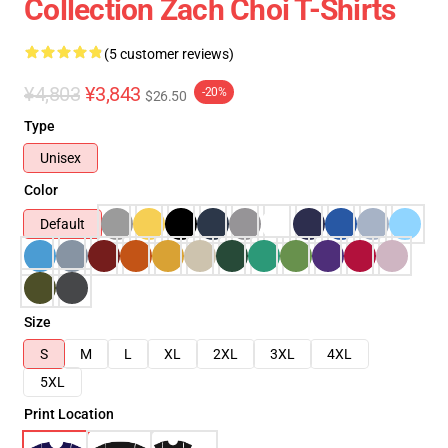
Collection Zach Choi T-Shirts
(5 customer reviews)
¥4,803
¥3,843
-20%
$26.50
Type
Unisex
Color
Default
Size
S
M
L
XL
2XL
3XL
4XL
5XL
Print Location