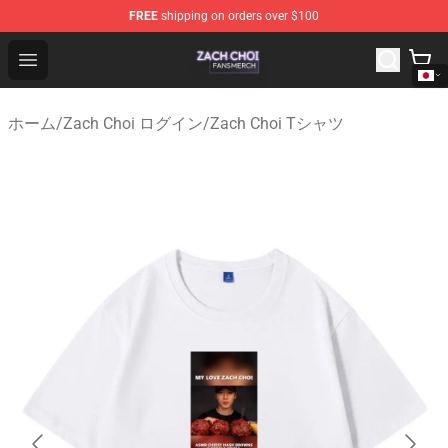
FREE
shipping on orders over $100
Zach Choi Shop - Official Zach Choi Merchandise Store
Open menu
ホーム
/
Zach Choi ログイン
/
Zach Choi Tシャツ