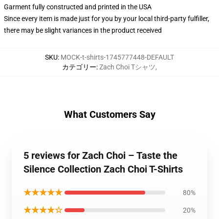
Garment fully constructed and printed in the USA
Since every item is made just for you by your local third-party fulfiller,
there may be slight variances in the product received
SKU
:
MOCK-t-shirts-1745777448-DEFAULT
カテゴリー
:
Zach Choi Tシャツ
,
What Customers Say
5 reviews for Zach Choi – Taste the
Silence Collection Zach Choi T-Shirts
★★★★★
80%
★★★★☆
20%