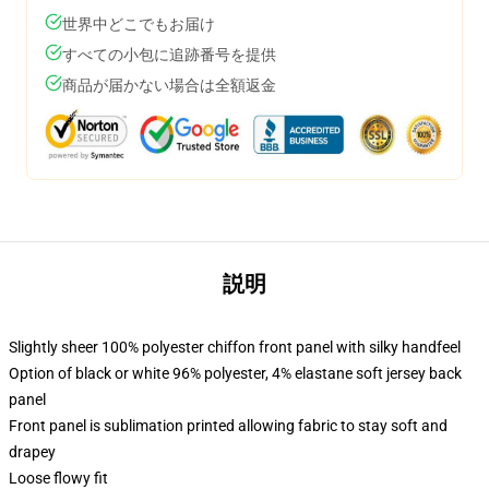
世界中どこでもお届け
すべての小包に追跡番号を提供
商品が届かない場合は全額返金
説明
Slightly sheer 100% polyester chiffon front panel with silky handfeel
Option of black or white 96% polyester, 4% elastane soft jersey back
panel
Front panel is sublimation printed allowing fabric to stay soft and
drapey
Loose flowy fit