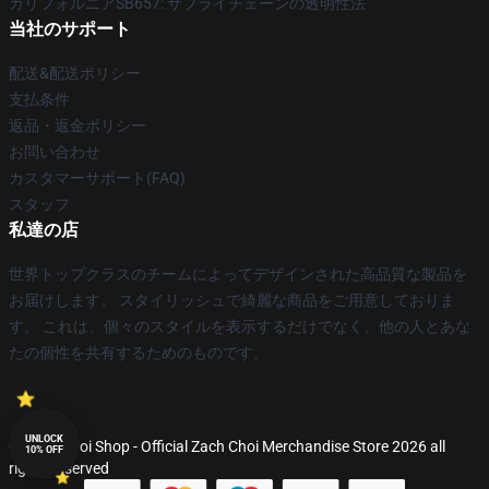
カリフォルニアSB657: サプライチェーンの透明性法
当社のサポート
配送&配送ポリシー
支払条件
返品・返金ポリシー
お問い合わせ
カスタマーサポート(FAQ)
スタッフ
私達の店
世界トップクラスのチームによってデザインされた高品質な製品を
お届けします。 スタイリッシュで綺麗な商品をご用意しておりま
す。 これは、個々のスタイルを表示するだけでなく、他の人とあな
たの個性を共有するためのものです。
UNLOCK
© Zach Choi Shop - Official Zach Choi Merchandise Store 2026 all
10% OFF
rights reserved