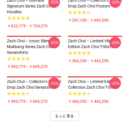
Zach Choi – Ultimate
Zach Choi – Collector’s Special
-20%
-20%
Signature Series Zach Choi
Drop Zach Choi Posters
Hoodies
￥287,100 - ￥665,550
￥622,775 - ￥724,275
Zach Choi – Iconic Silent
Zach Choi – Limited Vibes
-20%
-20%
Mukbang Series Zach Choi
Edition Zach Choi T-Shirts
Sweatshirts
￥384,250 - ￥442,250
￥593,775 - ￥695,275
Zach Choi – Collector’s Special
Zach Choi – Limited Edition
-20%
-20%
Drop Zach Choi Sweatshirts
Collection Zach Choi T-Shirts
￥593,775 - ￥695,275
￥384,250 - ￥442,250
もっと見る