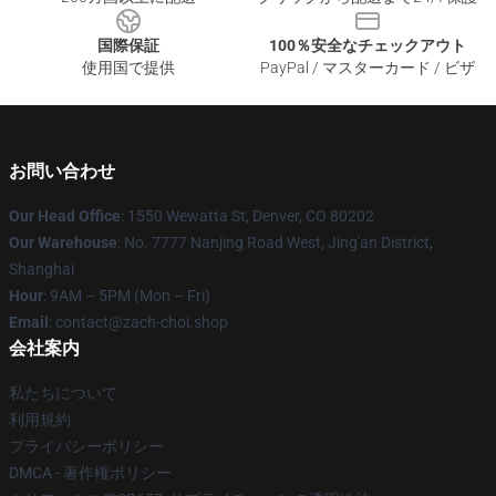
国際保証
100％安全なチェックアウト
使用国で提供
PayPal / マスターカード / ビザ
お問い合わせ
Our Head Office
: 1550 Wewatta St, Denver, CO 80202
Our Warehouse
: No. 7777 Nanjing Road West, Jing'an District,
Shanghai
Hour
: 9AM – 5PM (Mon – Fri)
Email
: contact@zach-choi.shop
会社案内
私たちについて
利用規約
プライバシーポリシー
DMCA - 著作権ポリシー