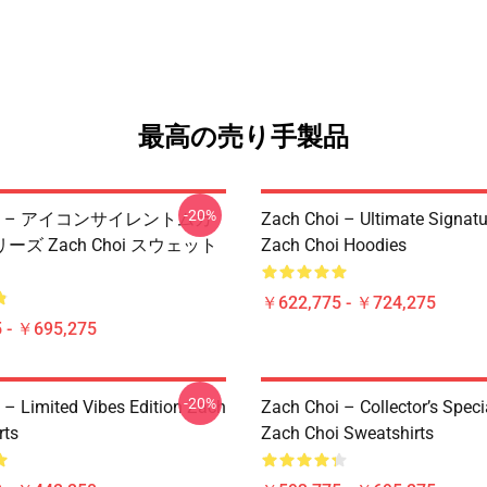
最高の売り手製品
-20%
hoi – アイコンサイレントムカ
Zach Choi – Ultimate Signatu
ズ Zach Choi スウェット
Zach Choi Hoodies
￥622,775 - ￥724,275
 - ￥695,275
-20%
 – Limited Vibes Edition Zach
Zach Choi – Collector’s Speci
rts
Zach Choi Sweatshirts