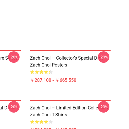
-20%
-20%
re Series
Zach Choi – Collector’s Special Drop
Zach Choi Posters
￥287,100 - ￥665,550
-20%
-20%
al Drop
Zach Choi – Limited Edition Collection
Zach Choi T-Shirts