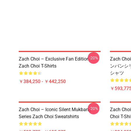
-20%
Zach Choi – Exclusive Fan Edition
Zach C
Zach Choi T-Shirts
ンバンシリー
シャツ
￥384,250 - ￥442,250
￥593,775
-20%
Zach Choi – Iconic Silent Mukbang
Zach Choi
Series Zach Choi Sweatshirts
Choi T-Shi