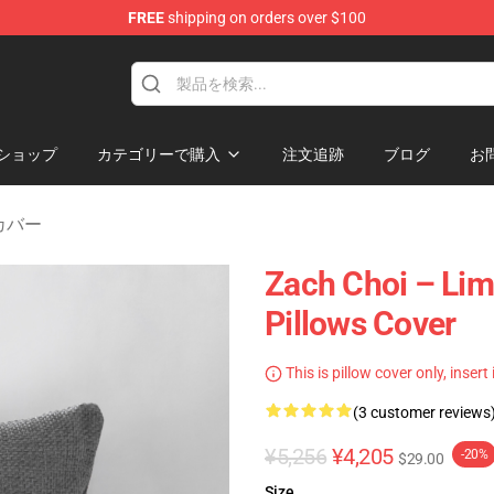
FREE
shipping on orders over $100
e
ショップ
カテゴリーで購入
注文追跡
ブログ
お
ーカバー
Zach Choi – Lim
Pillows Cover
This is pillow cover only, insert
(3 customer reviews
¥5,256
¥4,205
-20%
$29.00
Size