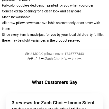
Full-color double-sided design printed for you when you order
Concealed zip opening for a clean look and easy care
Machine washable
All throw pillow covers are available as cover only or as cover with
insert
Since every item is made just for you by your local third-party fulfiller,
there may be slight variances in the product received
SKU
:
MOCK-pillows-cover-1745777443
カテゴリー
:
Zach Choi ピローカバー
,
What Customers Say
3 reviews for Zach Choi – Iconic Silent