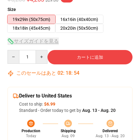
$29.00
Size
19x29in (50x75cm)
16x16in (40x40cm)
18x18in (45x45cm)
20x20in (50x50cm)
サイズガイドを見る
Quantity
カートに追加
このセールはあと
02
:
18
:
53
Deliver to United States
Cost to ship:
$6.99
Standard - Order today to get by
Aug. 13 - Aug. 20
Production
Shipping
Delivered
Today
Aug. 09
Aug. 13 - Aug. 20