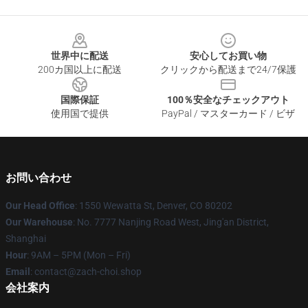
Footer
世界中に配送
安心してお買い物
200カ国以上に配送
クリックから配送まで24/7保護
国際保証
100％安全なチェックアウト
使用国で提供
PayPal / マスターカード / ビザ
お問い合わせ
Our Head Office
: 1550 Wewatta St, Denver, CO 80202
Our Warehouse
: No. 7777 Nanjing Road West, Jing'an District,
Shanghai
Hour
: 9AM – 5PM (Mon – Fri)
Email
: contact@zach-choi.shop
会社案内