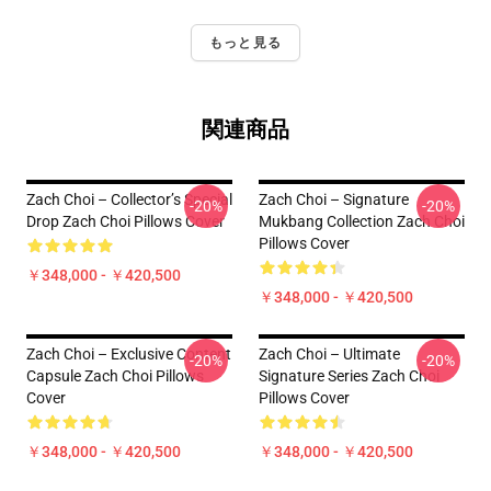
もっと見る
関連商品
Zach Choi – Collector’s Special
Zach Choi – Signature
-20%
-20%
Drop Zach Choi Pillows Cover
Mukbang Collection Zach Choi
Pillows Cover
￥348,000 - ￥420,500
￥348,000 - ￥420,500
Zach Choi – Exclusive Content
Zach Choi – Ultimate
-20%
-20%
Capsule Zach Choi Pillows
Signature Series Zach Choi
Cover
Pillows Cover
￥348,000 - ￥420,500
￥348,000 - ￥420,500