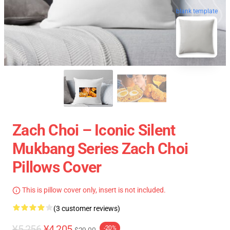
blank template
Zach Choi – Iconic Silent
Mukbang Series Zach Choi
Pillows Cover
This is pillow cover only, insert is not included.
(3 customer reviews)
¥5,256
¥4,205
-20%