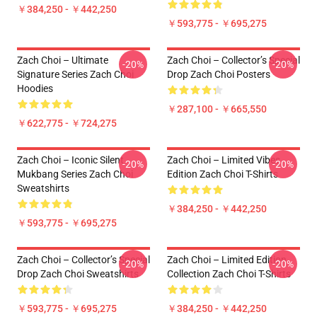
￥384,250 - ￥442,250
￥593,775 - ￥695,275
Zach Choi – Ultimate
Zach Choi – Collector’s Special
-20%
-20%
Signature Series Zach Choi
Drop Zach Choi Posters
Hoodies
￥287,100 - ￥665,550
￥622,775 - ￥724,275
Zach Choi – Iconic Silent
Zach Choi – Limited Vibes
-20%
-20%
Mukbang Series Zach Choi
Edition Zach Choi T-Shirts
Sweatshirts
￥384,250 - ￥442,250
￥593,775 - ￥695,275
Zach Choi – Collector’s Special
Zach Choi – Limited Edition
-20%
-20%
Drop Zach Choi Sweatshirts
Collection Zach Choi T-Shirts
￥593,775 - ￥695,275
￥384,250 - ￥442,250