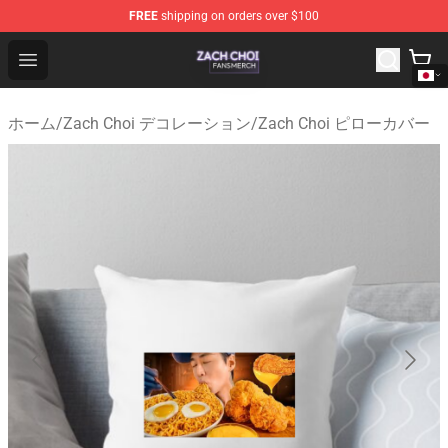
FREE
shipping on orders over $100
Zach Choi Shop - Official Zach Choi Merchandise Store
Open menu
ホーム
/
Zach Choi デコレーション
/
Zach Choi ピローカバー