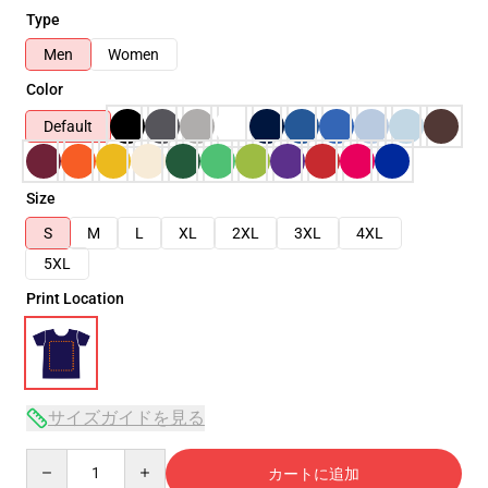
Type
Men
Women
Color
Default
Size
S
M
L
XL
2XL
3XL
4XL
5XL
Print Location
サイズガイドを見る
Quantity
カートに追加