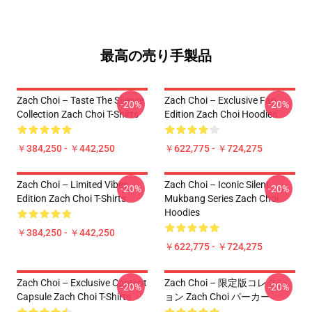
最高の売り手製品
Zach Choi – Taste The Silence
Zach Choi – Exclusive Fan
-20%
-20%
Collection Zach Choi T-Shirts
Edition Zach Choi Hoodies
￥384,250 - ￥442,250
￥622,775 - ￥724,275
Zach Choi – Limited Vibes
Zach Choi – Iconic Silent
-20%
-20%
Edition Zach Choi T-Shirts
Mukbang Series Zach Choi
Hoodies
￥384,250 - ￥442,250
￥622,775 - ￥724,275
Zach Choi – Exclusive Content
Zach Choi – 限定版コレクシ
-20%
-20%
Capsule Zach Choi T-Shirts
ョン Zach Choi パーカー