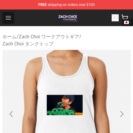
FREE
shipping on orders over $100
Zach Choi Shop - Official Zach Choi Merchandise Store
Open menu
ホーム
/
Zach Choi ワークアウトギア
/
Zach Choi タンクトップ