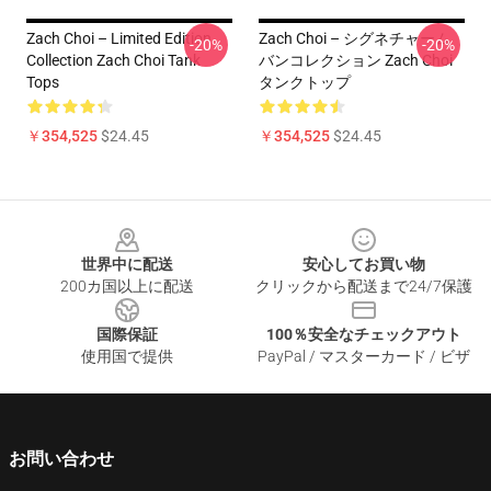
Zach Choi – Limited Edition
Zach Choi – シグネチャーム
-20%
-20%
Collection Zach Choi Tank
バンコレクション Zach Choi
Tops
タンクトップ
￥354,525
$24.45
￥354,525
$24.45
Footer
世界中に配送
安心してお買い物
200カ国以上に配送
クリックから配送まで24/7保護
国際保証
100％安全なチェックアウト
使用国で提供
PayPal / マスターカード / ビザ
お問い合わせ