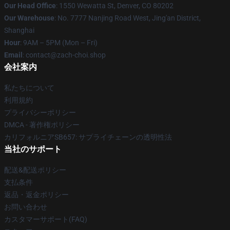
Our Head Office
: 1550 Wewatta St, Denver, CO 80202
Our Warehouse
: No. 7777 Nanjing Road West, Jing'an District,
Shanghai
Hour
: 9AM – 5PM (Mon – Fri)
Email
: contact@zach-choi.shop
会社案内
私たちについて
利用規約
プライバシーポリシー
DMCA - 著作権ポリシー
カリフォルニアSB657: サプライチェーンの透明性法
当社のサポート
配送&配送ポリシー
支払条件
返品・返金ポリシー
お問い合わせ
カスタマーサポート(FAQ)