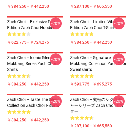
￥384,250 - ￥442,250
￥287,100 - ￥665,550
Zach Choi – Exclusive Fan
Zach Choi – Limited Vibes
-20%
-20%
Edition Zach Choi Hoodies
Edition Zach Choi T-Shirts
￥622,775 - ￥724,275
￥384,250 - ￥442,250
Zach Choi – Iconic Silent
Zach Choi – Signature
-20%
-20%
Mukbang Series Zach Choi T-
Mukbang Collection Zach Choi
Shirts
Sweatshirts
￥384,250 - ￥442,250
￥593,775 - ￥695,275
Zach Choi – Taste The Silence
Zach Choi – 究極のシグネチ
-20%
-20%
Collection Zach Choi T-Shirts
ャーシリーズ Zach Choi ポス
ター
￥384,250 - ￥442,250
￥287,100 - ￥665,550