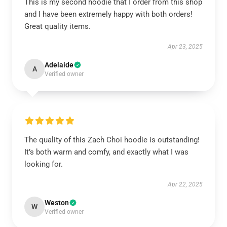
This is my second hoodie that I order from this shop
and I have been extremely happy with both orders!
Great quality items.
Apr 23, 2025
Adelaide
A
Verified owner
The quality of this Zach Choi hoodie is outstanding!
It’s both warm and comfy, and exactly what I was
looking for.
Apr 22, 2025
Weston
W
Verified owner