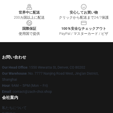
Footer
世界中に配送
安心してお買い物
200カ国以上に配送
クリックから配送まで24/7保護
国際保証
100％安全なチェックアウト
使用国で提供
PayPal / マスターカード / ビザ
お問い合わせ
Our Head Office
: 1550 Wewatta St, Denver, CO 80202
Our Warehouse
: No. 7777 Nanjing Road West, Jing'an District,
Shanghai
Hour
: 9AM – 5PM (Mon – Fri)
Email
: contact@zach-choi.shop
会社案内
私たちについて