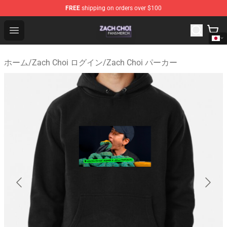
FREE
shipping on orders over $100
Zach Choi Shop - Official Zach Choi Merchandise Store
Open menu
ホーム
/
Zach Choi ログイン
/
Zach Choi パーカー