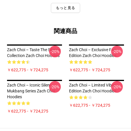
もっと見る
関連商品
Zach Choi – Taste The Silence
Zach Choi – Exclusive Fan
-20%
-20%
Collection Zach Choi Hoodies
Edition Zach Choi Hoodies
￥622,775 - ￥724,275
￥622,775 - ￥724,275
Zach Choi – Iconic Silent
Zach Choi – Limited Vibes
-20%
-20%
Mukbang Series Zach Choi
Edition Zach Choi Hoodies
Hoodies
￥622,775 - ￥724,275
￥622,775 - ￥724,275