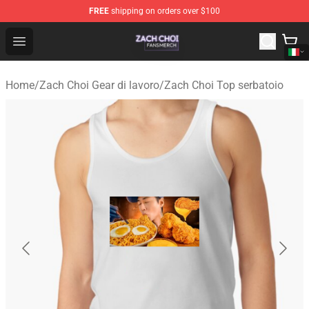
FREE
shipping on orders over $100
Zach Choi Shop - Official Zach Choi Merchandise Store
Open menu
Home
/
Zach Choi Gear di lavoro
/
Zach Choi Top serbatoio