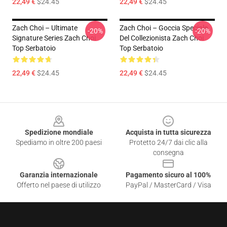
22,49 €
$24.45
22,49 €
$24.45
Zach Choi – Ultimate
Zach Choi – Goccia Speciale
-20%
-20%
Signature Series Zach Choi
Del Collezionista Zach Choi
Top Serbatoio
Top Serbatoio
22,49 €
$24.45
22,49 €
$24.45
Footer
Spedizione mondiale
Acquista in tutta sicurezza
Spediamo in oltre 200 paesi
Protetto 24/7 dai clic alla
consegna
Garanzia internazionale
Pagamento sicuro al 100%
Offerto nel paese di utilizzo
PayPal / MasterCard / Visa