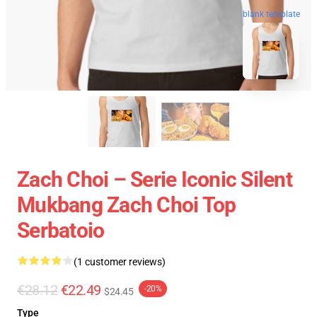
blank template
Zach Choi – Serie Iconic Silent
Mukbang Zach Choi Top
Serbatoio
(1 customer reviews)
€28.12
€22.49
-20%
$24.45
Type