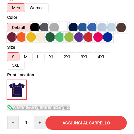
Men
Women
Color
Default
Size
S
M
L
XL
2XL
3XL
4XL
5XL
Print Location
Visualizza guida alle taglie
Quantity
AGGIUNGI AL CARRELLO