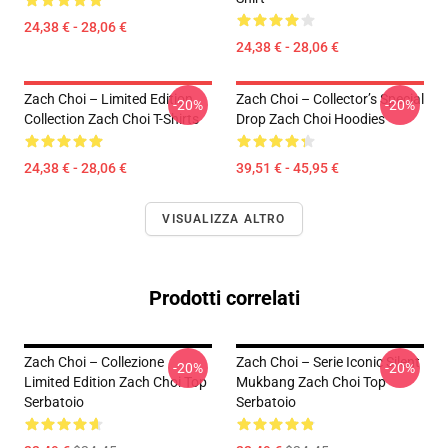
24,38 € - 28,06 €
24,38 € - 28,06 €
Zach Choi – Limited Edition
Zach Choi – Collector’s Special
-20%
-20%
Collection Zach Choi T-Shirts
Drop Zach Choi Hoodies
24,38 € - 28,06 €
39,51 € - 45,95 €
VISUALIZZA ALTRO
Prodotti correlati
Zach Choi – Collezione
Zach Choi – Serie Iconic Silent
-20%
-20%
Limited Edition Zach Choi Top
Mukbang Zach Choi Top
Serbatoio
Serbatoio