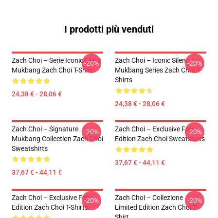
I prodotti più venduti
Zach Choi – Serie Iconic Silent
Zach Choi – Iconic Silent
-20%
-20%
Mukbang Zach Choi T-Shirt
Mukbang Series Zach Choi T-
Shirts
24,38 € - 28,06 €
24,38 € - 28,06 €
Zach Choi – Signature
Zach Choi – Exclusive Fan
-20%
-20%
Mukbang Collection Zach Choi
Edition Zach Choi Sweatshirts
Sweatshirts
37,67 € - 44,11 €
37,67 € - 44,11 €
Zach Choi – Exclusive Fan
Zach Choi – Collezione
-20%
-20%
Edition Zach Choi T-Shirts
Limited Edition Zach Choi T-
Shirt