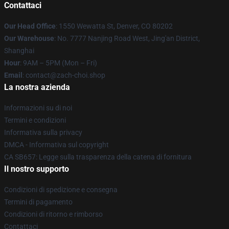
Contattaci
Our Head Office
: 1550 Wewatta St, Denver, CO 80202
Our Warehouse
: No. 7777 Nanjing Road West, Jing'an District,
Shanghai
Hour
: 9AM – 5PM (Mon – Fri)
Email
: contact@zach-choi.shop
La nostra azienda
Informazioni su di noi
Termini e condizioni
Informativa sulla privacy
DMCA - Informativa sul copyright
CA SB657: Legge sulla trasparenza della catena di fornitura
Il nostro supporto
Condizioni di spedizione e consegna
Termini di pagamento
Condizioni di ritorno e rimborso
Contattaci