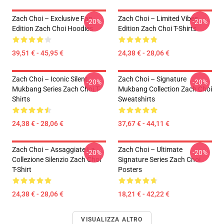
Zach Choi – Exclusive Fan
Zach Choi – Limited Vibes
-20%
-20%
Edition Zach Choi Hoodies
Edition Zach Choi T-Shirts
39,51 € - 45,95 €
24,38 € - 28,06 €
Zach Choi – Iconic Silent
Zach Choi – Signature
-20%
-20%
Mukbang Series Zach Choi T-
Mukbang Collection Zach Choi
Shirts
Sweatshirts
24,38 € - 28,06 €
37,67 € - 44,11 €
Zach Choi – Assaggiate La
Zach Choi – Ultimate
-20%
-20%
Collezione Silenzio Zach Choi
Signature Series Zach Choi
T-Shirt
Posters
24,38 € - 28,06 €
18,21 € - 42,22 €
VISUALIZZA ALTRO