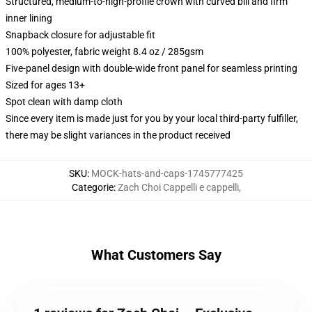
Structured, medium-to-high-profile crown with curved bill and firm
inner lining
Snapback closure for adjustable fit
100% polyester, fabric weight 8.4 oz / 285gsm
Five-panel design with double-wide front panel for seamless printing
Sized for ages 13+
Spot clean with damp cloth
Since every item is made just for you by your local third-party fulfiller,
there may be slight variances in the product received
SKU
:
MOCK-hats-and-caps-1745777425
Categorie
:
Zach Choi Cappelli e cappelli
,
What Customers Say