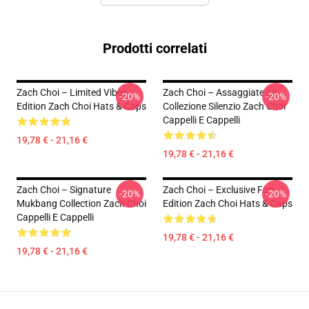
Prodotti correlati
Zach Choi – Limited Vibes
Zach Choi – Assaggiate La
-20%
-20%
Edition Zach Choi Hats & Caps
Collezione Silenzio Zach Choi
Cappelli E Cappelli
19,78 € - 21,16 €
19,78 € - 21,16 €
Zach Choi – Signature
Zach Choi – Exclusive Fan
-20%
-20%
Mukbang Collection Zach Choi
Edition Zach Choi Hats & Caps
Cappelli E Cappelli
19,78 € - 21,16 €
19,78 € - 21,16 €
Footer