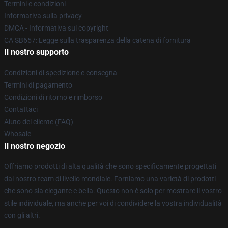
Termini e condizioni
Informativa sulla privacy
DMCA - Informativa sul copyright
CA SB657: Legge sulla trasparenza della catena di fornitura
Il nostro supporto
Condizioni di spedizione e consegna
Termini di pagamento
Condizioni di ritorno e rimborso
Contattaci
Aiuto del cliente (FAQ)
Whosale
Il nostro negozio
Offriamo prodotti di alta qualità che sono specificamente progettati
dal nostro team di livello mondiale. Forniamo una varietà di prodotti
che sono sia elegante e bella. Questo non è solo per mostrare il vostro
stile individuale, ma anche per voi di condividere la vostra individualità
con gli altri.