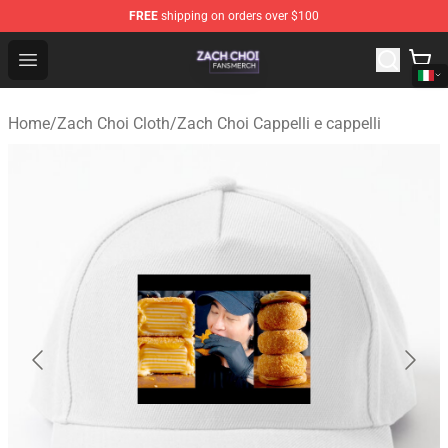
FREE
shipping on orders over $100
Zach Choi Shop - Official Zach Choi Merchandise Store
Open menu
Home
/
Zach Choi Cloth
/
Zach Choi Cappelli e cappelli