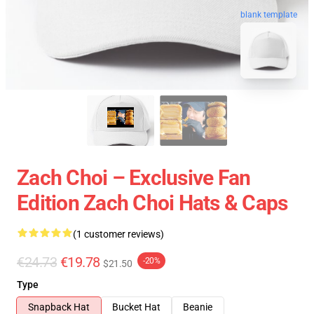
blank template
Zach Choi – Exclusive Fan
Edition Zach Choi Hats & Caps
(1 customer reviews)
€24.73
€19.78
-20%
$21.50
Type
Snapback Hat
Bucket Hat
Beanie