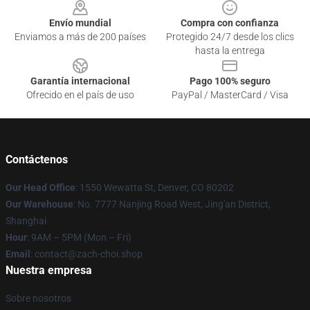
Envío mundial
Compra con confianza
Enviamos a más de 200 países
Protegido 24/7 desde los clics
hasta la entrega
Garantía internacional
Pago 100% seguro
Ofrecido en el país de uso
PayPal / MasterCard / Visa
Contáctenos
Our Head Office
: 1550 Wewatta St, Denver, CO 80202
Our Warehouse
: No. 7777 Nanjing Road West, Jing'an District,
Shanghai
Hour
: 9AM – 5PM (Mon – Fri)
Email
: contact@zach-choi.shop
Nuestra empresa
Sobre nosotros