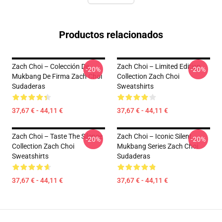
Productos relacionados
Zach Choi – Colección De
Zach Choi – Limited Edition
-20%
-20%
Mukbang De Firma Zach Choi
Collection Zach Choi
Sudaderas
Sweatshirts
37,67 € - 44,11 €
37,67 € - 44,11 €
Zach Choi – Taste The Silence
Zach Choi – Iconic Silent
-20%
-20%
Collection Zach Choi
Mukbang Series Zach Choi
Sweatshirts
Sudaderas
37,67 € - 44,11 €
37,67 € - 44,11 €
Footer