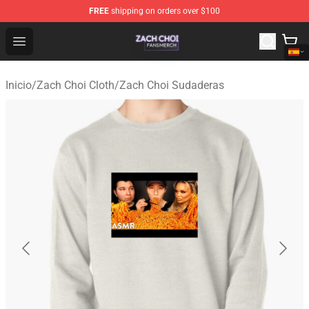
FREE
shipping on orders over $100
Zach Choi Shop - Official Zach Choi Merchandise Store
Open menu
Inicio
/
Zach Choi Cloth
/
Zach Choi Sudaderas