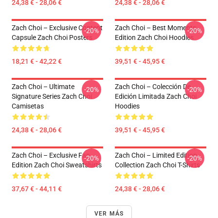
24,38 € - 28,06 €
24,38 € - 28,06 €
Zach Choi – Exclusive Content
Zach Choi – Best Moments
-20%
-20%
Capsule Zach Choi Posters
Edition Zach Choi Hoodies
18,21 € - 42,22 €
39,51 € - 45,95 €
Zach Choi – Ultimate
Zach Choi – Colección De
-20%
-20%
Signature Series Zach Choi
Edición Limitada Zach Choi
Camisetas
Hoodies
24,38 € - 28,06 €
39,51 € - 45,95 €
Zach Choi – Exclusive Fan
Zach Choi – Limited Edition
-20%
-20%
Edition Zach Choi Sweatshirts
Collection Zach Choi T-Shirts
37,67 € - 44,11 €
24,38 € - 28,06 €
VER MÁS