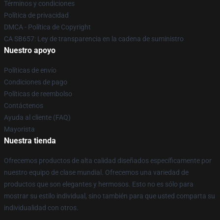
Términos y condiciones
Política de privacidad
DMCA - Política de Copyright
CA SB657: Ley de transparencia en la cadena de suministro
Nuestro apoyo
Políticas de envío
Condiciones de pago
Políticas de reembolso
Contáctenos
Ayuda al cliente (FAQ)
Mayorista
Nuestra tienda
Ofrecemos productos de alta calidad diseñados específicamente por
nuestro equipo de clase mundial. Ofrecemos una variedad de
productos que son elegantes y hermosos. Esto no es sólo para
mostrar su estilo individual, sino también para que usted comparta su
individualidad con otros.