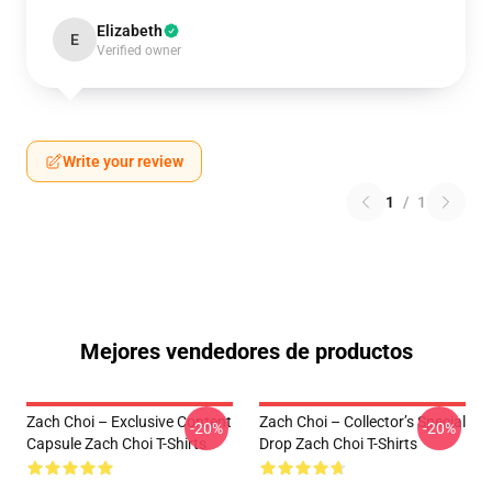
Elizabeth
E
Verified owner
Write your review
1
/
1
Mejores vendedores de productos
Zach Choi – Exclusive Content
Zach Choi – Collector’s Special
-20%
-20%
Capsule Zach Choi T-Shirts
Drop Zach Choi T-Shirts