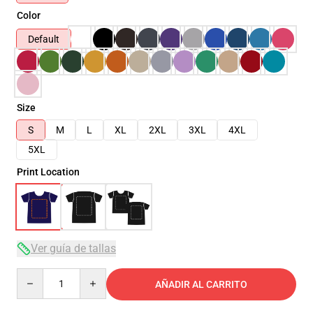
Color
Default
Size
S
M
L
XL
2XL
3XL
4XL
5XL
Print Location
Ver guía de tallas
Quantity
AÑADIR AL CARRITO