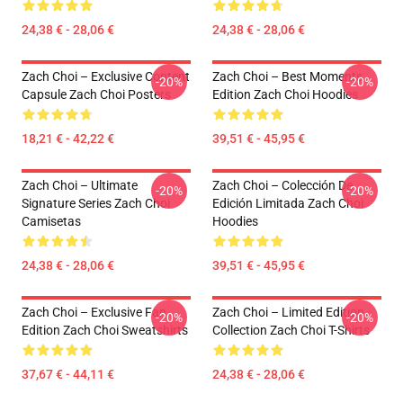
24,38 € - 28,06 €
24,38 € - 28,06 €
Zach Choi – Exclusive Content
Zach Choi – Best Moments
-20%
-20%
Capsule Zach Choi Posters
Edition Zach Choi Hoodies
18,21 € - 42,22 €
39,51 € - 45,95 €
Zach Choi – Ultimate
Zach Choi – Colección De
-20%
-20%
Signature Series Zach Choi
Edición Limitada Zach Choi
Camisetas
Hoodies
24,38 € - 28,06 €
39,51 € - 45,95 €
Zach Choi – Exclusive Fan
Zach Choi – Limited Edition
-20%
-20%
Edition Zach Choi Sweatshirts
Collection Zach Choi T-Shirts
37,67 € - 44,11 €
24,38 € - 28,06 €