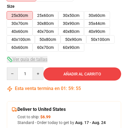
Size
25x30cm
25x60cm
30x50cm
30x60cm
30x70cm
30x80cm
30x90cm
35x44cm
40x60cm
40x70cm
40x80cm
40x90cm
40x100cm
50x80cm
50x90cm
50x100cm
60x60cm
60x70cm
60x90cm
Ver guía de tallas
Quantity
AÑADIR AL CARRITO
Esta venta termina en
01
:
59
:
55
Deliver to United States
Cost to ship:
$6.99
Standard - Order today to get by
Aug. 17 - Aug. 24