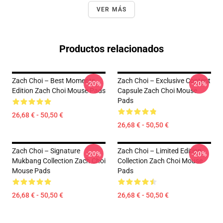
VER MÁS
Productos relacionados
Zach Choi – Best Moments
Zach Choi – Exclusive Content
-20%
-20%
Edition Zach Choi Mouse Pads
Capsule Zach Choi Mouse
Pads
26,68 € - 50,50 €
26,68 € - 50,50 €
Zach Choi – Signature
Zach Choi – Limited Edition
-20%
-20%
Mukbang Collection Zach Choi
Collection Zach Choi Mouse
Mouse Pads
Pads
26,68 € - 50,50 €
26,68 € - 50,50 €