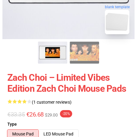
blank template
Zach Choi – Limited Vibes
Edition Zach Choi Mouse Pads
(1 customer reviews)
€33.35
€26.68
-20%
$29.00
Type
Mouse Pad
LED Mouse Pad