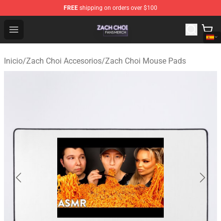
FREE
shipping on orders over $100
Zach Choi Shop - Official Zach Choi Merchandise Store
Open menu
Inicio
/
Zach Choi Accesorios
/
Zach Choi Mouse Pads