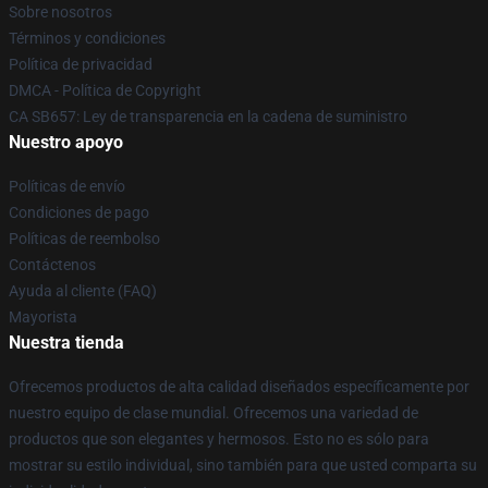
Sobre nosotros
Términos y condiciones
Política de privacidad
DMCA - Política de Copyright
CA SB657: Ley de transparencia en la cadena de suministro
Nuestro apoyo
Políticas de envío
Condiciones de pago
Políticas de reembolso
Contáctenos
Ayuda al cliente (FAQ)
Mayorista
Nuestra tienda
Ofrecemos productos de alta calidad diseñados específicamente por
nuestro equipo de clase mundial. Ofrecemos una variedad de
productos que son elegantes y hermosos. Esto no es sólo para
mostrar su estilo individual, sino también para que usted comparta su