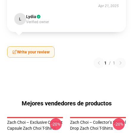
Apr 21, 2025
Lydia
L
Verified owner
Write your review
1
/
1
Mejores vendedores de productos
Zach Choi – Exclusive Content
Zach Choi – Collector’s Special
-20%
-20%
Capsule Zach Choi T-Shirts
Drop Zach Choi T-Shirts