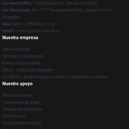
Our Head Office
: 1550 Wewatta St, Denver, CO 80202
Our Warehouse
: No. 7777 Nanjing Road West, Jing'an District,
Shanghai
Hour
: 9AM – 5PM (Mon – Fri)
Email
: contact@zach-choi.shop
Nuestra empresa
Sobre nosotros
Términos y condiciones
Política de privacidad
DMCA - Política de Copyright
CA SB657: Ley de transparencia en la cadena de suministro
Nuestro apoyo
Políticas de envío
Condiciones de pago
Políticas de reembolso
Contáctenos
Ayuda al cliente (FAQ)