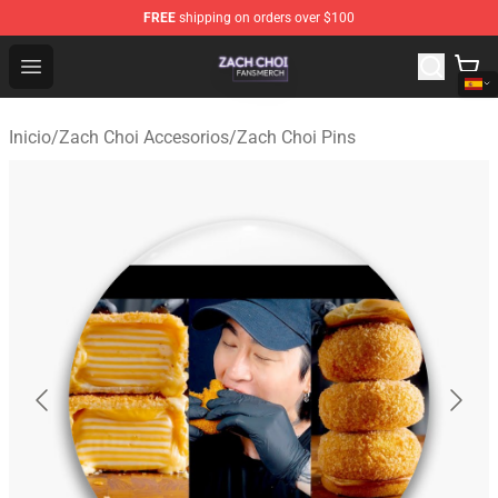
FREE
shipping on orders over $100
Zach Choi Shop - Official Zach Choi Merchandise Store
Open menu
Inicio
/
Zach Choi Accesorios
/
Zach Choi Pins