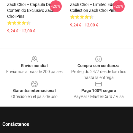
Zach Choi – Cápsula De
Zach Choi – Limited Edition
-20%
-20%
Contenido Exclusivo Zach
Collection Zach Choi Pins
Choi Pins
9,24 € - 12,00 €
9,24 € - 12,00 €
Footer
Envío mundial
Compra con confianza
Enviamos a más de 200 países
Protegido 24/7 desde los clics
hasta la entrega
Garantía internacional
Pago 100% seguro
Ofrecido en el país de uso
PayPal / MasterCard / Visa
Contáctenos