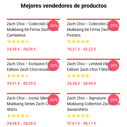
Mejores vendedores de productos
Zach Choi – Colección De
Zach Choi – Colección De
-20%
-20%
Mukbang De Firma Zach Choi
Mukbang De Firma Zach Choi
Camisetas
Posters
24,38 € - 28,06 €
18,21 € - 42,22 €
Zach Choi – Exclusive Fan
Zach Choi – Limited Vibes
-20%
-20%
Edition Zach Choi Hoodies
Edition Zach Choi T-Shirts
39,51 € - 45,95 €
24,38 € - 28,06 €
Zach Choi – Iconic Silent
Zach Choi – Signature
-20%
-20%
Mukbang Series Zach Choi T-
Mukbang Collection Zach Choi
Shirts
Sweatshirts
24,38 € - 28,06 €
37,67 € - 44,11 €