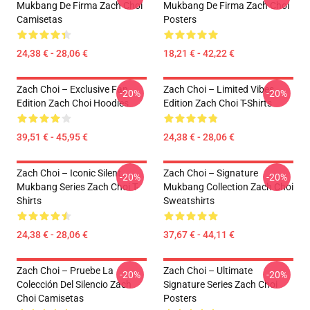
Mukbang De Firma Zach Choi
Mukbang De Firma Zach Choi
Camisetas
Posters
24,38 € - 28,06 €
18,21 € - 42,22 €
Zach Choi – Exclusive Fan
Zach Choi – Limited Vibes
-20%
-20%
Edition Zach Choi Hoodies
Edition Zach Choi T-Shirts
39,51 € - 45,95 €
24,38 € - 28,06 €
Zach Choi – Iconic Silent
Zach Choi – Signature
-20%
-20%
Mukbang Series Zach Choi T-
Mukbang Collection Zach Choi
Shirts
Sweatshirts
24,38 € - 28,06 €
37,67 € - 44,11 €
Zach Choi – Pruebe La
Zach Choi – Ultimate
-20%
-20%
Colección Del Silencio Zach
Signature Series Zach Choi
Choi Camisetas
Posters