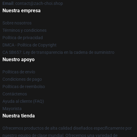
Email
: contact@zach-choi.shop
Nuestra empresa
Sobre nosotros
Términos y condiciones
Política de privacidad
DMCA - Política de Copyright
CA SB657: Ley de transparencia en la cadena de suministro
Nuestro apoyo
Políticas de envío
Condiciones de pago
Políticas de reembolso
Contáctenos
Ayuda al cliente (FAQ)
Mayorista
Nuestra tienda
Ofrecemos productos de alta calidad diseñados específicamente por
nuestro equipo de clase mundial. Ofrecemos una variedad de