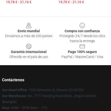
19,78 € - 21,16 €
19,78 € - 21,16 €
Footer
Envío mundial
Compra con confianza
Enviamos a más de 200 países
Protegido 24/7 desde los clics
hasta la entrega
Garantía internacional
Pago 100% seguro
Ofrecido en el país de uso
PayPal / MasterCard / Visa
Contáctenos
Our Head Office
: 1550 Wewatta St, Denver, CO 80202
Our Warehouse
: No. 7777 Nanjing Road West, Jing'an District,
Shanghai
Hour
: 9AM – 5PM (Mon – Fri)