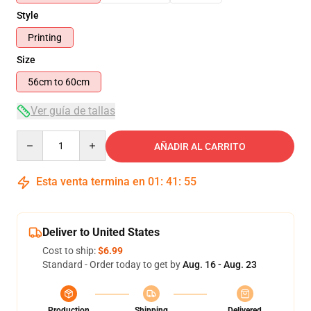
Style
Printing
Size
56cm to 60cm
Ver guía de tallas
Quantity
AÑADIR AL CARRITO
Esta venta termina en
01
:
41
:
54
Deliver to United States
Cost to ship:
$6.99
Standard - Order today to get by
Aug. 16 - Aug. 23
Production
Shipping
Delivered