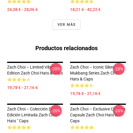
24,38 € - 28,06 €
18,21 € - 42,22 €
VER MÁS
Productos relacionados
Zach Choi – Limited Vibes
Zach Choi – Iconic Silent
-20%
-20%
Edition Zach Choi Hats & Caps
Mukbang Series Zach Choi
Hats & Caps
19,78 € - 21,16 €
19,78 € - 21,16 €
Zach Choi – Colección De
Zach Choi – Exclusive Content
-20%
-20%
Edición Limitada Zach Choi
Capsule Zach Choi Hats &
Hats " Caps
Caps