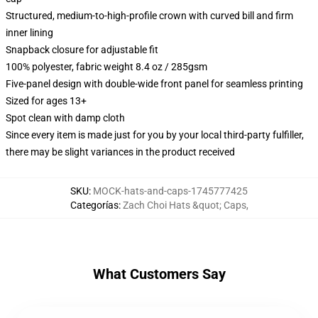
Structured, medium-to-high-profile crown with curved bill and firm
inner lining
Snapback closure for adjustable fit
100% polyester, fabric weight 8.4 oz / 285gsm
Five-panel design with double-wide front panel for seamless printing
Sized for ages 13+
Spot clean with damp cloth
Since every item is made just for you by your local third-party fulfiller,
there may be slight variances in the product received
SKU
:
MOCK-hats-and-caps-1745777425
Categorías
:
Zach Choi Hats &quot; Caps
,
What Customers Say