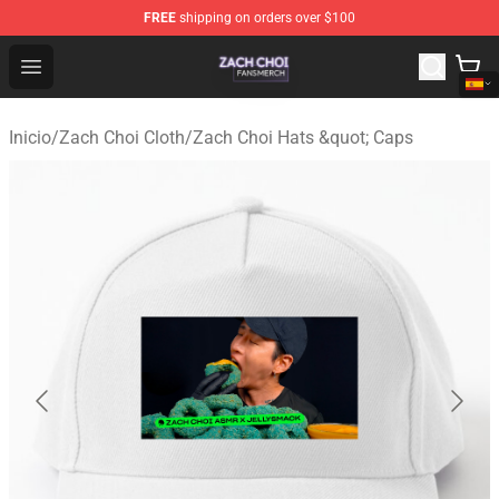
FREE
shipping on orders over $100
Zach Choi Shop - Official Zach Choi Merchandise Store
Open menu
Inicio
/
Zach Choi Cloth
/
Zach Choi Hats &quot; Caps