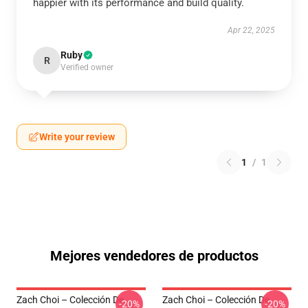
happier with its performance and build quality.
Apr 22, 2025
Ruby
R
Verified owner
Write your review
1
/
1
Mejores vendedores de productos
Zach Choi – Colección De
Zach Choi – Colección De
-20%
-20%