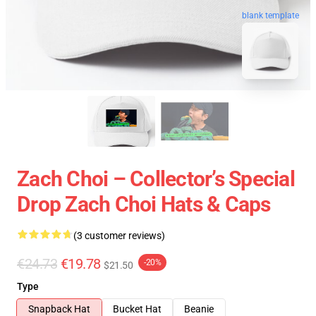
blank template
Zach Choi – Collector’s Special
Drop Zach Choi Hats & Caps
(3 customer reviews)
€24.73
€19.78
-20%
$21.50
Type
Snapback Hat
Bucket Hat
Beanie